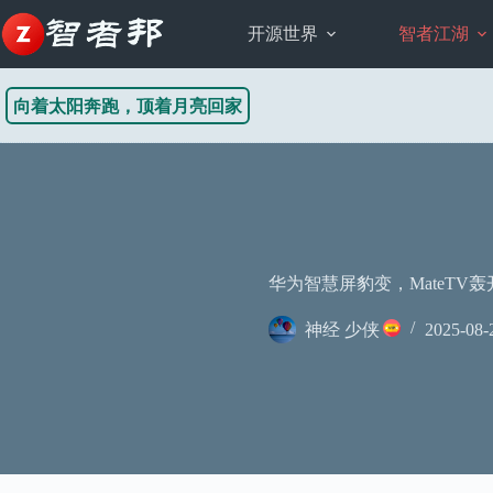
跳
至
开源世界
智者江湖
内
容
向着太阳奔跑，顶着月亮回家
华为智慧屏豹变，MateTV
神经 少侠
2025-08-