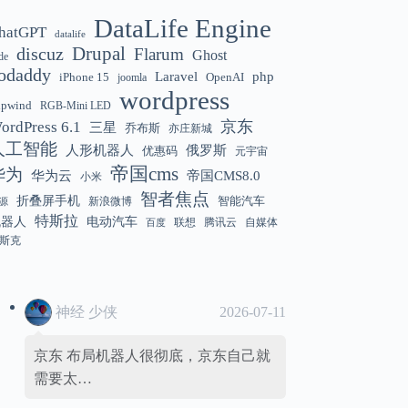
DataLife Engine
hatGPT
datalife
Gemini 3.5 Flash 强化“AI 操作系统级代
12:01
discuz
Drupal
Flarum
Ghost
de
理能力”
odaddy
Laravel
php
iPhone 15
OpenAI
joomla
wordpress
hpwind
RGB-Mini LED
京东
ordPress 6.1
三星
乔布斯
亦庄新城
美国解除 Anthropic Fable / Mythos 模型
12:01
人工智能
人形机器人
俄罗斯
优惠码
元宇宙
出口限制
帝国cms
华为
华为云
帝国CMS8.0
小米
智者焦点
折叠屏手机
智能汽车
新浪微博
源
特斯拉
机器人
电动汽车
联想
腾讯云
自媒体
百度
斯克
神经 少侠
2026-07-11
京东 布局机器人很彻底，京东自己就
需要太…