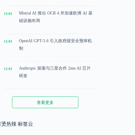
Mistral AI 推出 OCR 4 并加速欧洲 AI 基
12:01
础设施布局
OpenAI GPT-5.6 引入政府级安全预审机
12:01
制
Anthropic 探索与三星合作 2nm AI 芯片
12:01
研发
Microsoft 投入 25 亿美元成立 AI 落地实
12:01
查看更多
施公司
Meta 内部模型接近 GPT-5.5 水平，基础
滚烫热辣 标签云
12:01
模型竞争升级