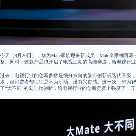
今天（8月20日），华为Mate家族迎来新成员，Mate全家桶再添一
整。同时，这款产品也开启了电视江湖的高维赛道，给电视行业
过去，电视行业的创新多数是细分方向的纵向创新或迭代升级，
术，但消费者却往往是不为所动、没有兴奋感。这一次，华为智
了“大不同”的划时代创新，给电视行业的创新竞赛上强度了，开