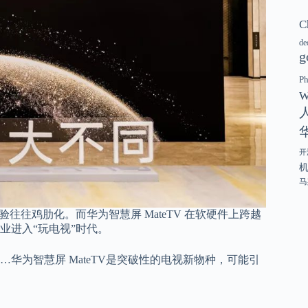
C
de
g
P
W
开
马
往往鸡肋化。而华为智慧屏 MateTV 在软硬件上跨越
业进入“玩电视”时代。
华为智慧屏 MateTV是突破性的电视新物种，可能引