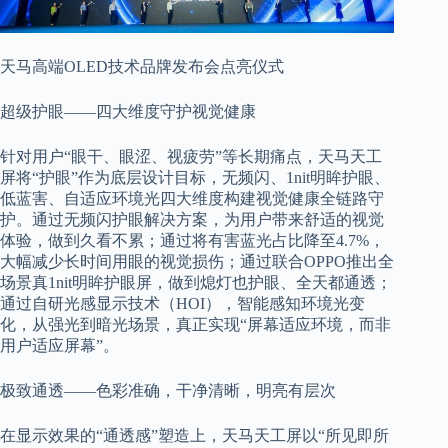
天马高端OLED技术品牌发布会点亮仪式
超级护眼——四大维度守护视觉健康
针对用户“眼干、眼涩、视疲劳”等长期痛点，天马天工
屏将“护眼”作为底层设计目标，无频闪、1nit明眸护眼、
低蓝害、自适应环境光四大维度构建视觉健康全链路守
护。通过无频闪护眼解决方案，为用户带来舒适的视觉
体验，做到久看不累；通过将有害蓝光占比降至4.7%，
大幅减少长时间用眼的视觉损伤；通过联合OPPO推出全
场景真1nit明眸护眼屏，做到熄灯也护眼、全天都通透；
通过自研光感显示技术（HOI），智能感知环境光变
化，从强光到暗光场景，真正实现“屏幕适应环境，而非
用户适应屏幕”。
极致通透——色彩准确，干净清晰，明亮有层次
在显示效果的“通透感”塑造上，天马天工屏以“所见即所