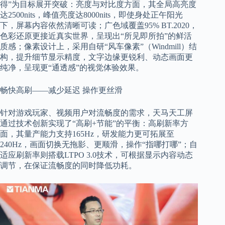
得”为目标展开突破：亮度与对比度方面，其全局高亮度
达2500nits，峰值亮度达8000nits，即使身处正午阳光
下，屏幕内容依然清晰可读；广色域覆盖95% BT.2020，
色彩还原更接近真实世界，呈现出“所见即所拍”的鲜活
质感；像素设计上，采用自研“风车像素”（Windmill）结
构，提升细节显示精度，文字边缘更锐利、动态画面更
纯净，呈现更“通透感”的视觉体验效果。
畅快高刷——减少延迟 操作更丝滑
针对游戏玩家、视频用户对流畅度的需求，天马天工屏
通过技术创新实现了“高刷+节能”的平衡：高刷新率方
面，其量产能力支持165Hz，研发能力更可拓展至
240Hz，画面切换无拖影、更顺滑，操作“指哪打哪”；自
适应刷新率则搭载LTPO 3.0技术，可根据显示内容动态
调节，在保证流畅度的同时降低功耗。