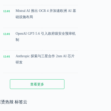
Mistral AI 推出 OCR 4 并加速欧洲 AI 基
12:01
础设施布局
OpenAI GPT-5.6 引入政府级安全预审机
12:01
制
Anthropic 探索与三星合作 2nm AI 芯片
12:01
研发
Microsoft 投入 25 亿美元成立 AI 落地实
12:01
查看更多
施公司
Meta 内部模型接近 GPT-5.5 水平，基础
滚烫热辣 标签云
12:01
模型竞争升级