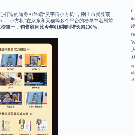
C
心打造的随身AI终端“灵宇宙小方机”，刚上市就登顶
de
物节，“小方机”在京东和天猫等多个平台的榜单中名列前
g
双榜第一，销售额同比今年618期间增长超230%。
P
W
开
马