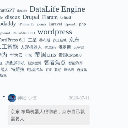
DataLife Engine
hatGPT
datalife
Gemini 3.5 Flash 强化“AI 操作系统级代
12:01
discuz
Drupal
Flarum
Ghost
de
理能力”
odaddy
Laravel
php
iPhone 15
OpenAI
joomla
wordpress
hpwind
RGB-Mini LED
京东
ordPress 6.1
三星
乔布斯
亦庄新城
美国解除 Anthropic Fable / Mythos 模型
12:01
人工智能
人形机器人
俄罗斯
优惠码
元宇宙
出口限制
帝国cms
华为
华为云
帝国CMS8.0
小米
智者焦点
折叠屏手机
智能汽车
新浪微博
源
特斯拉
机器人
电动汽车
联想
腾讯云
自媒体
百度
斯克
神经 少侠
2026-07-11
京东 布局机器人很彻底，京东自己就
需要太…