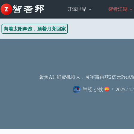
跳
至
开源世界
智者江湖
内
容
向着太阳奔跑，顶着月亮回家
聚焦AI+消费机器人，灵宇宙再获2亿元PreA
神经 少侠
2025-11-