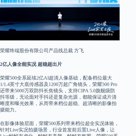
荣耀终端股份有限公司产品线总裁 方飞
2亿人像全能实况 超稳超出片
荣耀500全系延续2亿AI超清人像基础，配备档位最大
1/1.4英寸大底传感器及1200万超广角镜头，荣耀500 Pro
还带来5000万双防抖长焦镜头，支持CIPA 5.0旗舰级防
抖等级，无论面对手抖还是复杂光源，都能保证成片清
晰度和曝光效果，从而带来档位超稳、超清晰的影像拍
摄能力。
在影像体验层面，荣耀500系列带来档位超全实况体验，
针对Live实况拍摄场景，行业首发前后置Live人像，让