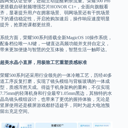
园网免认证登录，还能主动提醒剩余流量。荣耀500 Pro
更搭载自研射频增强芯片HONOR C1+，全面向旗舰看
齐，显著提升用户在拥塞场景、弱网场景还有干扰场景
下的通信稳定性，开启抢购加速后，操作响应速度明显
提升，抢票抢课都更丝滑。
系统方面，荣耀500系列搭载全新MagicOS 10操作系统，
配备档位唯一AI键，一键直达高频功能并支持自定义，
带来更加便捷与智慧的交互体验，智慧生活一触即达。
超美水晶小直屏，用极致工艺重塑质感标准
荣耀500系列还采用行业领先的一体冷雕工艺，历经40多
道工序反复打磨，实现了镜头模组与背板玻璃的一体成
型，质感浑然天成。得益于机身架构的重构，不仅实现
7.75mm的轻薄机身和行业最窄1.05mm黑边，其独特的水
晶岛镜头模组设计，也带来了更优的握持体验，无论是
竖屏使用还是横屏游戏都舒适趁手，同时为超大电池预
留出充足空间。