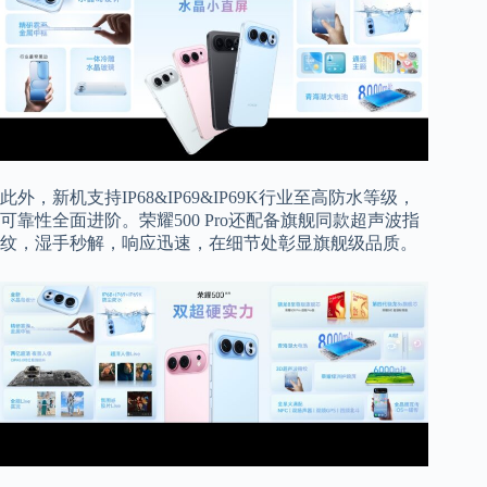
此外，新机支持IP68&IP69&IP69K行业至高防水等级，
可靠性全面进阶。荣耀500 Pro还配备旗舰同款超声波指
纹，湿手秒解，响应迅速，在细节处彰显旗舰级品质。