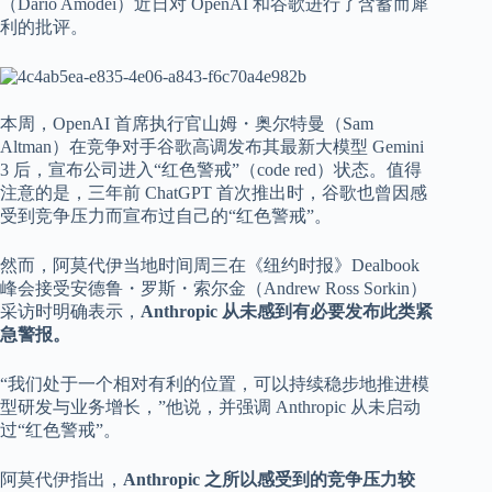
（Dario Amodei）近日对 OpenAI 和谷歌进行了含蓄而犀
利的批评。
本周，OpenAI 首席执行官山姆・奥尔特曼（Sam
Altman）在竞争对手谷歌高调发布其最新大模型 Gemini
3 后，宣布公司进入“红色警戒”（code red）状态。值得
注意的是，三年前 ChatGPT 首次推出时，谷歌也曾因感
受到竞争压力而宣布过自己的“红色警戒”。
然而，阿莫代伊当地时间周三在《纽约时报》Dealbook
峰会接受安德鲁・罗斯・索尔金（Andrew Ross Sorkin）
采访时明确表示，
Anthropic 从未感到有必要发布此类紧
急警报。
“我们处于一个相对有利的位置，可以持续稳步地推进模
型研发与业务增长，”他说，并强调 Anthropic 从未启动
过“红色警戒”。
阿莫代伊指出，
Anthropic 之所以感受到的竞争压力较