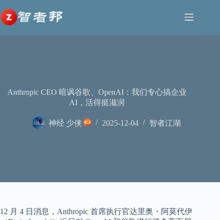
跳
至
内
容
Anthropic CEO 暗讽谷歌、OpenAI：我们专心搞企业
AI，活得挺滋润
神经 少侠
2025-12-04
智者江湖
12 月 4 日消息，Anthropic 首席执行官达里奥・阿莫代伊