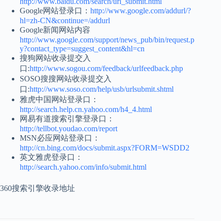
http://www.baidu.com/search/url_submit.html
Google网站登录口：
http://www.google.com/addurl/?
hl=zh-CN&continue=/addurl
Google新闻网站内容
http://www.google.com/support/news_pub/bin/request.p
y?contact_type=suggest_content&hl=cn
搜狗网站收录提交入
口:
http://www.sogou.com/feedback/urlfeedback.php
SOSO搜搜网站收录提交入
口:
http://www.soso.com/help/usb/urlsubmit.shtml
雅虎中国网站登录口：
http://search.help.cn.yahoo.com/h4_4.html
网易有道搜索引擎登录口：
http://tellbot.youdao.com/report
MSN必应网站登录口：
http://cn.bing.com/docs/submit.aspx?FORM=WSDD2
英文雅虎登录口：
http://search.yahoo.com/info/submit.html
360搜索引擎收录地址