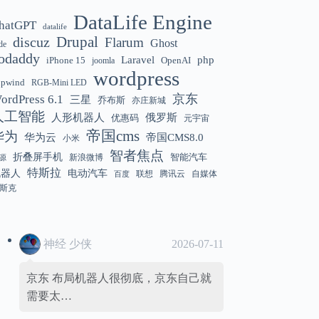
DataLife Engine
hatGPT
datalife
Gemini 3.5 Flash 强化“AI 操作系统级代
12:01
discuz
Drupal
Flarum
Ghost
de
理能力”
odaddy
Laravel
php
iPhone 15
OpenAI
joomla
wordpress
hpwind
RGB-Mini LED
京东
ordPress 6.1
三星
乔布斯
亦庄新城
美国解除 Anthropic Fable / Mythos 模型
12:01
人工智能
人形机器人
俄罗斯
优惠码
元宇宙
出口限制
帝国cms
华为
华为云
帝国CMS8.0
小米
智者焦点
折叠屏手机
智能汽车
新浪微博
源
特斯拉
机器人
电动汽车
联想
腾讯云
自媒体
百度
斯克
神经 少侠
2026-07-11
京东 布局机器人很彻底，京东自己就
需要太…