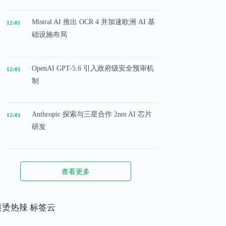
Mistral AI 推出 OCR 4 并加速欧洲 AI 基
12:01
础设施布局
OpenAI GPT-5.6 引入政府级安全预审机
12:01
制
Anthropic 探索与三星合作 2nm AI 芯片
12:01
研发
Microsoft 投入 25 亿美元成立 AI 落地实
12:01
查看更多
施公司
Meta 内部模型接近 GPT-5.5 水平，基础
滚烫热辣 标签云
12:01
模型竞争升级