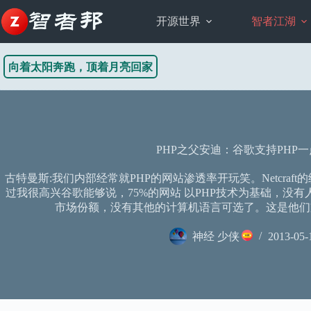
跳
至
开源世界
智者江湖
内
容
向着太阳奔跑，顶着月亮回家
PHP之父安迪：谷歌支持PHP
古特曼斯:我们内部经常就PHP的网站渗透率开玩笑。Netcraf
过我很高兴谷歌能够说，75%的网站 以PHP技术为基础，没
市场份额，没有其他的计算机语言可选了。这是他们
神经 少侠
2013-05-