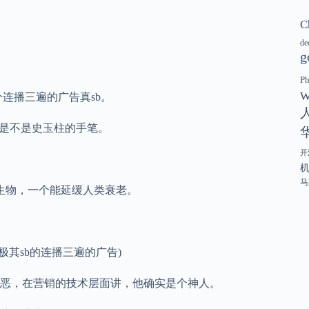
C
de
g
P
W
连播三遍的广告真sb。
道是不是史玉柱的手笔。
开
马
生物，一个能延缓人类衰老。
其sb的连播三遍的广告)
恶，在营销的技术层面讲，他确实是个神人。