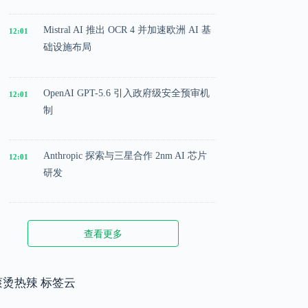
Mistral AI 推出 OCR 4 并加速欧洲 AI 基
12:01
础设施布局
OpenAI GPT-5.6 引入政府级安全预审机
12:01
制
Anthropic 探索与三星合作 2nm AI 芯片
12:01
研发
Microsoft 投入 25 亿美元成立 AI 落地实
12:01
查看更多
施公司
Meta 内部模型接近 GPT-5.5 水平，基础
滚烫热辣 标签云
12:01
模型竞争升级