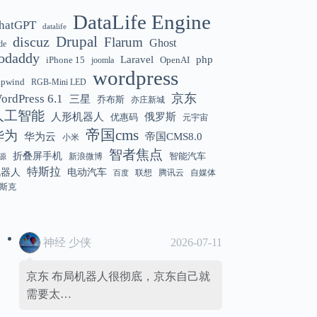
DataLife Engine
hatGPT
datalife
Gemini 3.5 Flash 强化“AI 操作系统级代
12:01
discuz
Drupal
Flarum
Ghost
de
理能力”
odaddy
Laravel
php
iPhone 15
OpenAI
joomla
wordpress
hpwind
RGB-Mini LED
京东
ordPress 6.1
三星
乔布斯
亦庄新城
美国解除 Anthropic Fable / Mythos 模型
12:01
人工智能
人形机器人
俄罗斯
优惠码
元宇宙
出口限制
帝国cms
华为
华为云
帝国CMS8.0
小米
智者焦点
折叠屏手机
智能汽车
新浪微博
源
特斯拉
机器人
电动汽车
联想
腾讯云
自媒体
百度
斯克
神经 少侠
2026-07-11
京东 布局机器人很彻底，京东自己就
需要太…