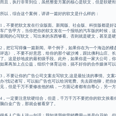
而且，执行非常到位，虽然整套方案的核心是软文，但是软硬衔
所以，综合这个案例，讲讲一篇好的软文是什么样的：
1，不要把软文发在行业版面。新闻版、社会版、科技版都是好
车广告甲方，当你把你的软文发在一个报纸的汽车版的时候，这
新闻的心写软文，写出来的东西够看。否则就是硬文，甚至是硬
2，把它写得像一篇新闻。举个例子，如果你在为一个海边的楼
评选》，不要不好意思，给你的那个破沙滩，跟比佛利山庄、长
了。这是炒地皮的最初级手段。此外，如果你是一家大公司，你
如果再加上点公益，组织个体育运动，搞不好你的合作媒体可以
3，不要让你的广告公司文案去写软文,这是最扯淡的事情。文
办?找记者写，可以贴广告也可以给润笔费。先去跟他聊，把你
见，但是千万不要修改他的稿，一方面记者都有自尊心，另一方
4，一定要注意软硬结合，但是，千万千万不要把你的软文挨着
脑白金广告，那就会被看穿了。
很多人广告人说一句话：我知道我的营销费用一半是白花的，但