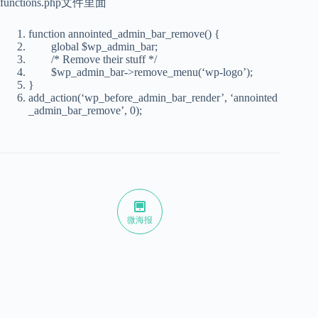
functions.php文件里面
function
annointed_admin_bar_remove() {
global
$wp_admin_bar
;
/* Remove their stuff */
$wp_admin_bar
->remove_menu(‘wp-logo’);
}
add_action(‘wp_before_admin_bar_render’, ‘annointed
_admin_bar_remove’, 0);
微海报