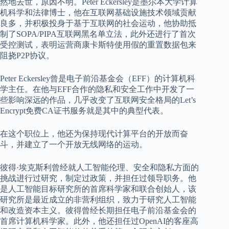
然地去世，原因不明。Peter Eckersley是墨尔本大学计算
机科学和法律博士，他在互联网基础设施技术领域贡献
良多，并积极投身于基于互联网的社会运动，他协助抵
制了SOPA/PIPA互联网黑名单立法，此外还进行了首次
受控测试，表明运营商康卡斯特使用假的重置数据包来
阻挠P2P协议。
Peter Eckersley曾是电子前沿基金会（EFF）的计算机科
学主任。在他与EFF合作的隐私和安全工作中开发了一
些影响深远的作品，几乎改变了互联网安全格局的Let’s
Encrypt免费CA证书服务就是其中的典型代表。
在这个职位上，他还为保持现代计算平台的开放而奋
斗，并建立了一个开放无线网络的运动。
彼得·埃克斯利曾经就人工智能伦理、安全和隐私方面的
挑战进行过研究，制定过政策，并担任过领导职务。他
是人工智能目标研究所的首席科学家和联合创始人，该
研究所是最近成立的非营利组织，致力于研究人工智能
和改造资本主义。彼得曾经长期担任电子前沿基金会的
首席计算机科学家。此外，他还担任过OpenAI的客座高