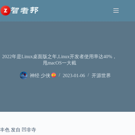
跳
至
内
容
2022年是Linux桌面版之年,Linux开发者使用率达40%，
甩macOS一大截
神经 少侠
2023-01-06
开源世界
丰色 发自 凹非寺