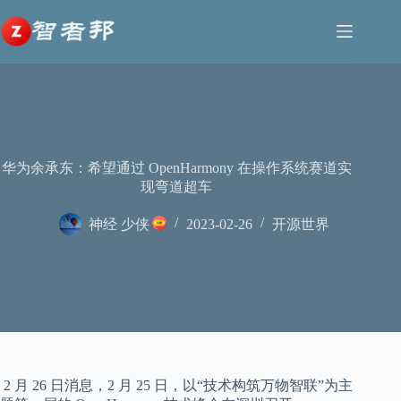
跳
至
内
容
华为余承东：希望通过 OpenHarmony 在操作系统赛道实
现弯道超车
神经 少侠
2023-02-26
开源世界
2 月 26 日消息，2 月 25 日，以“技术构筑万物智联”为主