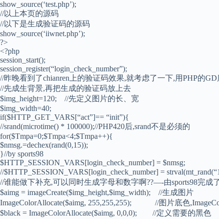
show_source(‘test.php’);
//以上本页的源码
//以下是生成验证码的源码
show_source(‘iiwnet.php’);
?>
<?php
session_start();
session_register(“login_check_number”);
//昨晚看到了chianren上的验证码效果,就考虑了一下,用PHP的
//先成生背景,再把生成的验证码放上去
$img_height=120; //先定义图片的长、宽
$img_width=40;
if($HTTP_GET_VARS[“act”]== “init”){
//srand(microtime() * 100000);//PHP420后,srand不是必须的
for($Tmpa=0;$Tmpa<4;$Tmpa++){
$nmsg.=dechex(rand(0,15));
}//by sports98
$HTTP_SESSION_VARS[login_check_number] = $nmsg;
//$HTTP_SESSION_VARS[login_check_number] = strval(mt_r
//谁能做下补充,可以同时生成字母和数字啊??—-由sports98完成
$aimg = imageCreate($img_height,$img_width); //生成图片
ImageColorAllocate($aimg, 255,255,255); //图片底色,
$black = ImageColorAllocate($aimg, 0,0,0); //定义需要的黑色