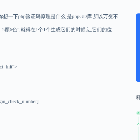
想一下php验证码原理是什么 是phpGD库 所以万变不
5颜6色”,就得在1个1个生成它们的时候,让它们的位
t=init”>
_check_number] ||