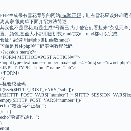
PHP生成带有雪花背景的网站
php验证码
，哇有雪花应该好难吧 你
离其宗 很简单下面介绍方法简述
其实也不是雪花,就是生成*号而已.为了使它们看起来”杂乱无章、
置、颜色,甚至大小都用随机数,rand()或mt_rand都可以完成.
验证码经常用到php随机函数rand()
下面是具体php验证码实例教程代码
<?session_start();?>
<FORM METHOD=POST ACTION=””>
<input type=text name=number maxlength=4><img src=”iiwnet.php?ac
<INPUT TYPE=”submit” name=”sub”>
</FORM>
<?
//检验校验码
if(isset($HTTP_POST_VARS[“sub”])):
if($HTTP_POST_VARS[“number”] != $HTTP_SESSION_VARS[login
empty($HTTP_POST_VARS[“number”])){
echo “校验码不正确!” ;
}else{
echo”验证码通过!”;
}
endif;