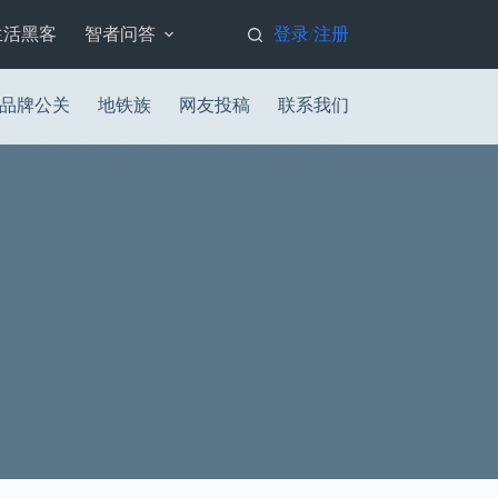
生活黑客
智者问答
登录
注册
/
品牌公关
地铁族
网友投稿
联系我们