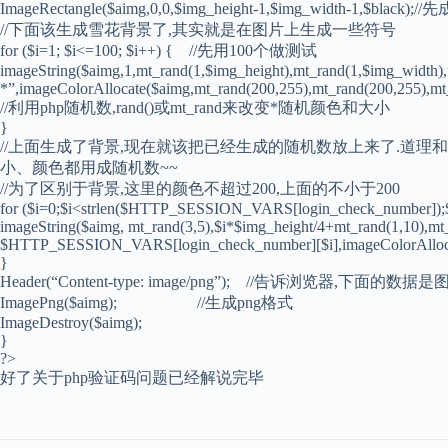
ImageRectangle($aimg,0,0,$img_height-1,$img_width-1,$
//下面该生成雪花背景了,其实就是在图片上生成一些符号
for ($i=1; $i<=100; $i++) { //先用100个做测试
imageString($aimg,1,mt_rand(1,$img_height),mt_rand(1,$img_width),
*”,imageColorAllocate($aimg,mt_rand(200,255),mt_rand(200,255),mt_
//利用php随机数,rand()或mt_rand来改变*随机颜色和大小
}
//上面生成了背景,现在就该把已经生成的随机数放上来了.道理
小、颜色都用成随机数~~
//为了区别于背景,这里的颜色不超过200,上面的不小于200
for ($i=0;$i<strlen($HTTP_SESSION_VARS[login_check_number]);
imageString($aimg, mt_rand(3,5),$i*$img_height/4+mt_rand(1,10),mt
$HTTP_SESSION_VARS[login_check_number][$i],imageColorAllocate
}
Header(“Content-type: image/png”); //告诉浏览器,下
ImagePng($aimg); //生成png格式
ImageDestroy($aimg);
}
?>
好了关于php验证码问题已经解说完毕