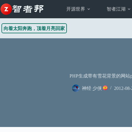
跳
至
开源世界
智者江湖
内
容
向着太阳奔跑，顶着月亮回家
PHP生成带有雪花背景的网站p
神经 少侠
2012-08-