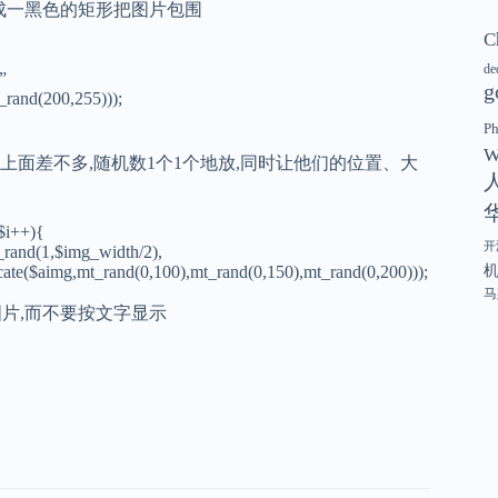
black);//先成一黑色的矩形把图片包围
C
de
”
g
rand(200,255)));
P
W
和上面差不多,随机数1个1个地放,同时让他们的位置、大
$i++){
开
_rand(1,$img_width/2),
($aimg,mt_rand(0,100),mt_rand(0,150),mt_rand(0,200)));
马
面的数据是图片,而不要按文字显示