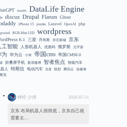
DataLife Engine
hatGPT
datalife
Gemini 3.5 Flash 强化“AI 操作系统级代
12:01
discuz
Drupal
Flarum
Ghost
de
理能力”
odaddy
Laravel
php
iPhone 15
OpenAI
joomla
wordpress
hpwind
RGB-Mini LED
京东
ordPress 6.1
三星
乔布斯
亦庄新城
美国解除 Anthropic Fable / Mythos 模型
12:01
人工智能
人形机器人
俄罗斯
优惠码
元宇宙
出口限制
帝国cms
华为
华为云
帝国CMS8.0
小米
智者焦点
折叠屏手机
智能汽车
新浪微博
源
特斯拉
机器人
电动汽车
联想
腾讯云
自媒体
百度
斯克
神经 少侠
2026-07-11
京东 布局机器人很彻底，京东自己就
需要太…