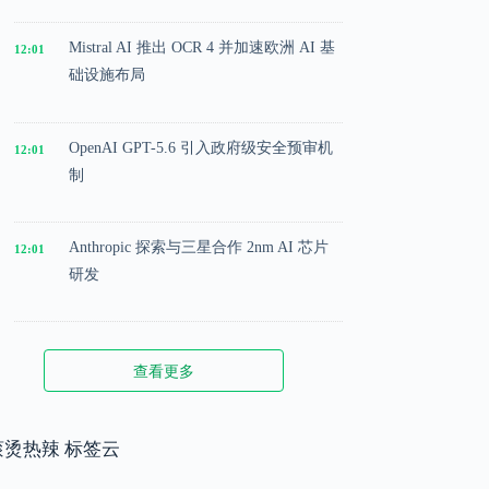
Mistral AI 推出 OCR 4 并加速欧洲 AI 基
12:01
础设施布局
OpenAI GPT-5.6 引入政府级安全预审机
12:01
制
Anthropic 探索与三星合作 2nm AI 芯片
12:01
研发
Microsoft 投入 25 亿美元成立 AI 落地实
12:01
查看更多
施公司
Meta 内部模型接近 GPT-5.5 水平，基础
滚烫热辣 标签云
12:01
模型竞争升级