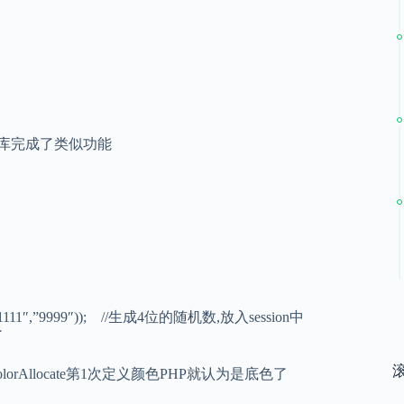
GD库完成了类似功能
and(“1111″,”9999″)); //生成4位的随机数,放入session中
了
ImageColorAllocate第1次定义颜色PHP就认为是底色了