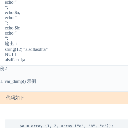
echo ”
“;
echo $a;
echo ”
“;
echo $b;
echo ”
“;
输出：
string(12) “alsdflasdf;a”
NULL
alsdflasdf;a
例2
1. var_dump() 示例
代码如下
	$a = array (1, 2, array ("a", "b", "c"));
