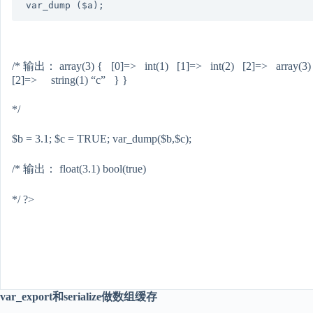
var_dump ($a);
/* 输出： array(3) { [0]=> int(1) [1]=> int(2) [2]=> array(
[2]=> string(1) “c” } }
*/
$b = 3.1; $c = TRUE; var_dump($b,$c);
/* 输出： float(3.1) bool(true)
*/ ?>
var_export和serialize做数组缓存