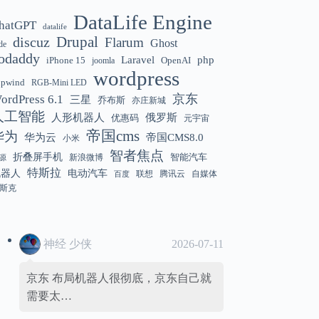
DataLife Engine
hatGPT
datalife
Gemini 3.5 Flash 强化“AI 操作系统级代
12:01
discuz
Drupal
Flarum
Ghost
de
理能力”
odaddy
Laravel
php
iPhone 15
OpenAI
joomla
wordpress
hpwind
RGB-Mini LED
京东
ordPress 6.1
三星
乔布斯
亦庄新城
美国解除 Anthropic Fable / Mythos 模型
12:01
人工智能
人形机器人
俄罗斯
优惠码
元宇宙
出口限制
帝国cms
华为
华为云
帝国CMS8.0
小米
智者焦点
折叠屏手机
智能汽车
新浪微博
源
特斯拉
机器人
电动汽车
联想
腾讯云
自媒体
百度
斯克
神经 少侠
2026-07-11
京东 布局机器人很彻底，京东自己就
需要太…