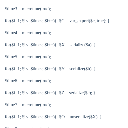
$time3 = microtime(true);
for($i=1; $i<=$times; $i++){ $C = var_export($c, true); }
$time4 = microtime(true);
for($i=1; $i<=$times; $i++){ $X = serialize($a); }
$time5 = microtime(true);
for($i=1; $i<=$times; $i++){ $Y = serialize($b); }
$time6 = microtime(true);
for($i=1; $i<=$times; $i++){ $Z = serialize($c); }
$time7 = microtime(true);
for($i=1; $i<=$times; $i++){ $O = unserialize($X); }