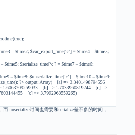
rotime(true);
time3 – $time2; $var_export_time[‘c’] = $time4 – $time3;
 – $time5; $serialize_time[‘c’] = $time7 – $time6;
time9 – $time8; $unserialize_time[‘c’] = $time10 – $time9;
erialize_time); ?> output: Array( [a] => 3.3401498794556
=> 1.6063709259033 [b] => 1.7033960819244 [c] =>
7803144455 [c] => 3.7992968559265)
 unserialize时间也需要和serialize差不多的时间，