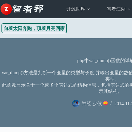
跳
至
开源世界
智者江湖
内
容
向着太阳奔跑，顶着月亮回家
php中var_dump()函数的
var_dump()方法是判断一个变量的类型与长度,并输出变量
类型.
此函数显示关于一个或多个表达式的结构信息，包括表达式的
示其结构。
神经 少侠
2014-11-