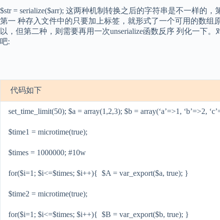
$str = serialize($arr); 这两种机制转换之后的字符
第一 种存入文件中的只要加上标签，就形式了一个可用的数组
以，但第二种，则需要再用一次unserialize函数反序 列化
吧:
代码如下
set_time_limit(50); $a = array(1,2,3); $b = array(‘a’=>1, ‘b’=>2, ‘c’
$time1 = microtime(true);
$times = 1000000; #10w
for($i=1; $i<=$times; $i++){ $A = var_export($a, true); }
$time2 = microtime(true);
for($i=1; $i<=$times; $i++){ $B = var_export($b, true); }