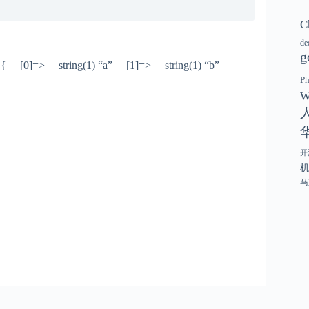
C
de
g
3) { [0]=> string(1) “a” [1]=> string(1) “b”
P
W
开
马