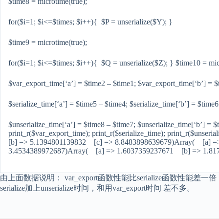
$time8 = microtime(true);
for($i=1; $i<=$times; $i++){ $P = unserialize($Y); }
$time9 = microtime(true);
for($i=1; $i<=$times; $i++){ $Q = unserialize($Z); } $time10 = mic
$var_export_time[‘a’] = $time2 – $time1; $var_export_time[‘b’] = $
$serialize_time[‘a’] = $time5 – $time4; $serialize_time[‘b’] = $time6
$unserialize_time[‘a’] = $time8 – $time7; $unserialize_time[‘b’] = $
print_r($var_export_time); print_r($serialize_time); print_r($uns
[b] => 5.1394801139832 [c] => 8.8483898639679)Array( [a] 
3.4534389972687)Array( [a] => 1.6037359237671 [b] => 1.81
由上面数据说明： var_export函数性能比serialize函数性能差一倍，而
serialize加上unserialize时间，和用var_export时间 差不多。