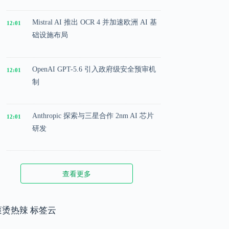
Mistral AI 推出 OCR 4 并加速欧洲 AI 基
12:01
础设施布局
OpenAI GPT-5.6 引入政府级安全预审机
12:01
制
Anthropic 探索与三星合作 2nm AI 芯片
12:01
研发
Microsoft 投入 25 亿美元成立 AI 落地实
12:01
查看更多
施公司
Meta 内部模型接近 GPT-5.5 水平，基础
滚烫热辣 标签云
12:01
模型竞争升级