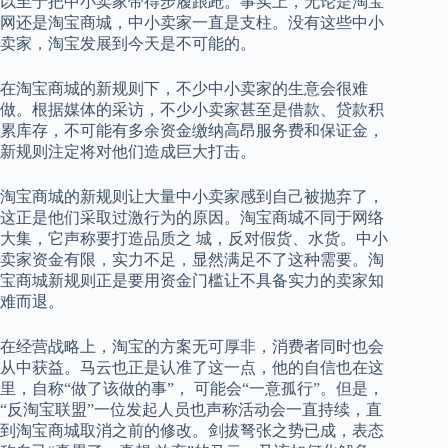
以至于把中小卖家带得步履踉跄。事实上，无论是淘宝
网还是淘宝商城，中小卖家一直是支柱。没有这些中小
卖家，淘宝发展到今天是不可能的。
在淘宝商城的新规则下，不少中小卖家的生意会很难
做。根据媒体的采访，不少小卖家甚至是借款、贷款积
累库存，不可能有多余资金缴纳高昂服务费和保证金，
新规则注定将对他们造成巨大打击。
淘宝商城的新规则让大量中小卖家感到自己被抛弃了，
这正是他们采取过激行为的原因。淘宝商城不同于网络
大集，它声称要打造品质之 城，反对假货、水货。中小
卖家资金有限，实力不足，显然满足不了这种需要。淘
宝商城新规则正是要用资金门槛让不具备实力的卖家知
难而退。
在经营战略上，淘宝的方案无可厚非，消费者同时也会
从中获益。马云也正是认准了这一点，他的自信也在这
里，自称“做了该做的事”， 可能会“一意孤行”。但是，
“反淘宝联盟”一位发起人员也声称活动会一直持续，直
到淘宝商城取消之前的修改。剑拔弩张之势已成，表态