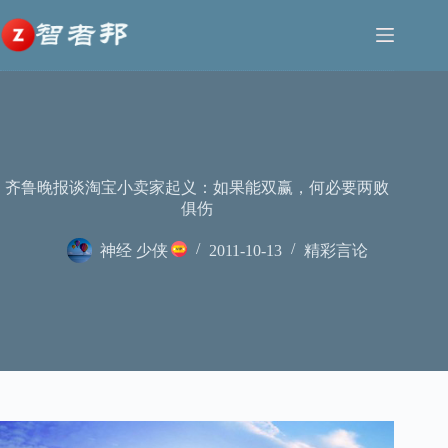
跳
至
内
容
齐鲁晚报谈淘宝小卖家起义：如果能双赢，何必要两败
俱伤
神经 少侠
2011-10-13
精彩言论