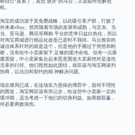
称自己“真累了，真想 放弃”的马云，又该如何化解危
机。
淘宝的成功源于其免费战略，以此吸引客户群，打败了
外来者eBay。然而随着市场的发展和成熟，与京东、当
当、亚马逊、腾讯等网购 平台的竞争日益白热化，所以
对淘宝商城进行精品化改造已是时不我待。马云推崇的
诚信体系针对的就是这个，但是他的手腕过于突然和刚
硬，没有给中小卖家留下 足够的缓冲余地。但有一点毋
庸置疑，中小卖家集合起来恶意围攻大卖家绝对是滥伤
无辜的行径。他们既然如此团结，就应该与淘宝网谈判
协商，以法治和契约的精 神解决问题。
现在僵局已成，在这场实力悬殊的博弈中，面对不理性
的围攻，淘宝网应该有所让步，给这些中小卖家一定的
缓冲期，适当考虑一下他们的切身利益。如果能双赢，
何必要两败俱伤。