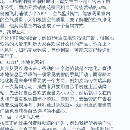
现，70%的消费者偏好通过一篇文章而不是广告来了解
某公司。而内容营销的花费只相当于传统营销的62%。
例如飞利浦做了个APP—“空气监测站”。能够测量室内
的空气质量，人们根据空气质量，去了解他的空气净化
器。他其实是把内容变成了一个营销方式。
5、跨屏互动
户外和移动的结合，例如1号店在地铁站做广告，根据地
铁站的人流来判断大家喜欢买什么样的产品，你在上下
地铁时，扫码完成购买，等你到家，可能东西已经送到
家里了。
6、O2O与本地化营销
其实从更长远来讲，移动的一个趋势就是本地化。查找
本地信息已经成为一项常见的智能手机活动，而深耕本
地化将是未来很重要的一个方向。例如麦当劳在瑞典做
了一次营销活动。消费者只要用自己手机连上活动网
站，先选好自己喜欢的麦当劳小点心，然后就可以在街
头和广告看板玩挡球小游戏。游戏中，麦当劳的广告看
板变成游戏屏幕，顺利通过挑战就可以到附近的麦当劳
门店免费获得自己选择的小点心。
7、做一些逆向思考
按真正的效果付费移动端的广告，例如我把所有的广告
都放在一个盒子里，在APPS上有一个小标，你想看就打