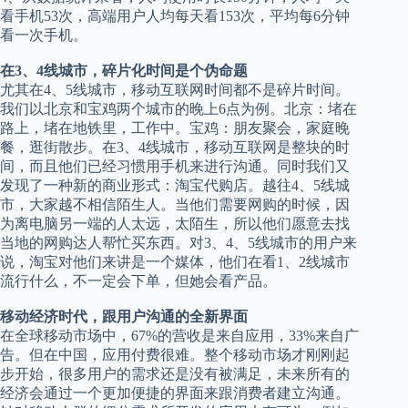
看手机53次，高端用户人均每天看153次，平均每6分钟
看一次手机。
在3、4线城市，碎片化时间是个伪命题
尤其在4、5线城市，移动互联网时间都不是碎片时间。
我们以北京和宝鸡两个城市的晚上6点为例。北京：堵在
路上，堵在地铁里，工作中。宝鸡：朋友聚会，家庭晚
餐，逛街散步。在3、4线城市，移动互联网是整块的时
间，而且他们已经习惯用手机来进行沟通。同时我们又
发现了一种新的商业形式：淘宝代购店。越往4、5线城
市，大家越不相信陌生人。当他们需要网购的时候，因
为离电脑另一端的人太远，太陌生，所以他们愿意去找
当地的网购达人帮忙买东西。对3、4、5线城市的用户来
说，淘宝对他们来讲是一个媒体，他们在看1、2线城市
流行什么，不一定会下单，但她会看产品。
移动经济时代，跟用户沟通的全新界面
在全球移动市场中，67%的营收是来自应用，33%来自广
告。但在中国，应用付费很难。整个移动市场才刚刚起
步开始，很多用户的需求还是没有被满足，未来所有的
经济会通过一个更加便捷的界面来跟消费者建立沟通。