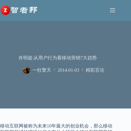
跳
至
内
容
肖明超:从用户行为看移动营销7大趋势
一柱擎天
2014-01-03
精彩言论
移动互联网被称为未来10年最大的创业机会，那么移动