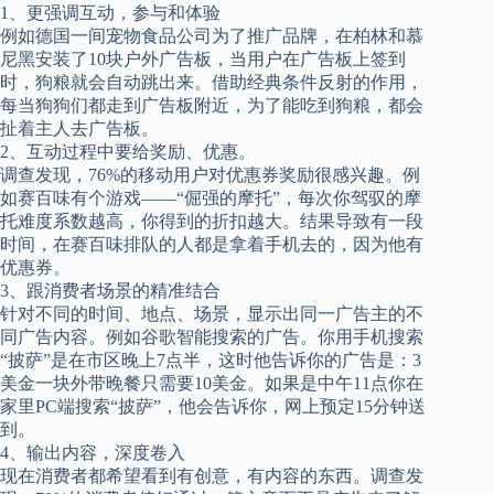
1、更强调互动，参与和体验
例如德国一间宠物食品公司为了推广品牌，在柏林和慕
尼黑安装了10块户外广告板，当用户在广告板上签到
时，狗粮就会自动跳出来。借助经典条件反射的作用，
每当狗狗们都走到广告板附近，为了能吃到狗粮，都会
扯着主人去广告板。
2、互动过程中要给奖励、优惠。
调查发现，76%的移动用户对优惠券奖励很感兴趣。例
如赛百味有个游戏——“倔强的摩托”，每次你驾驭的摩
托难度系数越高，你得到的折扣越大。结果导致有一段
时间，在赛百味排队的人都是拿着手机去的，因为他有
优惠券。
3、跟消费者场景的精准结合
针对不同的时间、地点、场景，显示出同一广告主的不
同广告内容。例如谷歌智能搜索的广告。你用手机搜索
“披萨”是在市区晚上7点半，这时他告诉你的广告是：3
美金一块外带晚餐只需要10美金。如果是中午11点你在
家里PC端搜索“披萨”，他会告诉你，网上预定15分钟送
到。
4、输出内容，深度卷入
现在消费者都希望看到有创意，有内容的东西。调查发