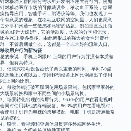
针对移动人群的细分需求所开发的应用大有可为。例如
针对移动医疗市场的可佩戴设备，移动血压系统，糖尿
病指导应用，智能手环，胎语仪等等。我们也发现了一
个有意思的现象，在移动互联网的空间里，人们更愿意
去分享和沟通一些敏感和私密的话题。例如垂直应用领
域的APP“大姨妈”，它的活跃度，大家的分享和记录，
比在PC上要多得多。由此所形成的强大的女性消费社
群，不管后期做什么，这都是一个非常好的流量入口。
移动用户行为新特征
总的来说，手机上网跟PC上网的用户行为并没有本质差
异，但有其特点。
1、便携式移动设备延长了两头重要的时间。早间7-9点
以及晚上10点以后，使用移动设备上网比例超出了使用
PC上网的比例。
2、移动终端打破互联网使用场景限制。包括家里家外的
大场景转换和家中不同空间的小场景转换。
3、场景转化出现的跨屏行为。96.6%的用户在看电视时
会同时使用其他的终端设备。86.3%的用户在看电视时，
会使用手机作为电视的跨屏搭配。电脑+手机是跨屏最常
见的搭配。
4、聊天、看视频和查询信息贯穿多终端网络生活。
5、手机/PC之间的跨屏协助更频繁。