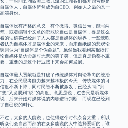
长，一时间五湖四海三教九流的江湖客们都开始号称是
自媒体人，自媒体俨然成为自CEO、创始人之后的又一
高端身份。
自媒体没有严格的意义，有个微博、微信公号，能写两
笔，或者编辑个文章的都敢说自己是自媒体，要是这么
看的话确实已经到了人人都是自媒体的境界，一些鼓吹
者认为自媒体才是媒体业的未来，而来自纸媒的悲观论
调则认为“自媒体是个伪命题”。虽然当我看到某报纸讨
论自媒体是伪命题时无奈的笑了笑，但是真是伪都不重
要，重要的是这个行业接下来会如何发展。
自媒体最大贡献就是打破了传统媒体对舆论导向的统治
力，在公民思考能力越来越积极的今天，传统媒体的可
信度不断下降，同时民智不断被激发，已经从“听”到
“想”又发展到“说”的高度。意思是说，过去只是听媒体
说，后来开始对媒体说的内容进行判断，而现在已经到
了自己说的时代。
不过，太多的人能说，也使得这个时代杂音太重，所以
听众们会自然而然的在众多能说的人中选择爱听的，谁