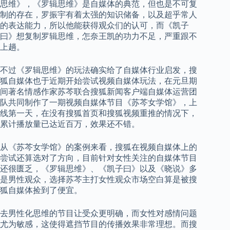
思维》，《罗辑思维》是自媒体的典范，但也是不可复
制的存在，罗振宇有着太强的知识储备，以及超乎常人
的表达能力，所以他能获得观众们的认可，而《凯子
曰》想复制罗辑思维，怎奈王凯的功力不足，严重跟不
上趟。
不过《罗辑思维》的玩法确实给了自媒体行业启发，搜
狐自媒体也于近期开始尝试视频自媒体玩法，在元旦期
间著名情感作家苏芩联合搜狐新闻客户端自媒体运营团
队共同制作了一期视频自媒体节目《苏芩女学馆》，上
线第一天，在没有搜狐首页和搜狐视频重推的情况下，
累计播放量已达近百万，效果还不错。
从《苏芩女学馆》的案例来看，搜狐在视频自媒体上的
尝试还算选对了方向，目前针对女性关注的自媒体节目
还很匮乏，《罗辑思维》、《凯子曰》以及《晓说》多
是男性观众，选择苏芩主打女性观众市场空白算是被搜
狐自媒体捡到了便宜。
去男性化思维的节目让受众更明确，而女性对感情问题
尤为敏感，这使得遮挡节目的传播效果非常理想。而搜