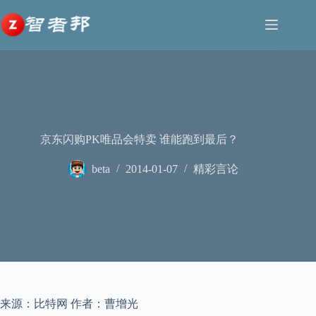
跳
至
内
容
京东闪购PK唯品会特卖 谁能跑到最后？
beta
2014-01-07
精彩言论
来源：比特网 作者：曹增光