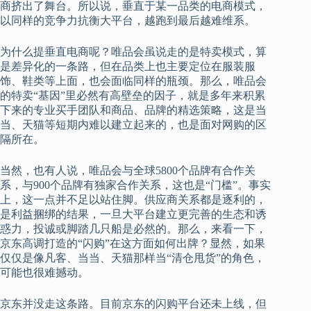
商挤出了舞台。所以说，垂直于某一品类的电商模式，
以同样的竞争力抗衡大平台，越跑到最后越难维系。
为什么提垂直电商呢？唯品会虽说走的是特卖模式，算
是差异化的一条路，但在品类上也主要定位在服装服
饰、鞋类等上面，也会面临同样的瓶颈。那么，唯品会
的特卖“基因”里必然有高壁垒的因子，就是多年来积累
下来的专业买手团队和商品、品牌的精选策略，这是当
当、天猫等短期内难以建立起来的，也是面对网购的区
隔所在。
当然，也有人说，唯品会与全球5800个品牌有合作关
系，与900个品牌有独家合作关系，这也是“门槛”。事实
上，这一点并不足以站住脚。供应商关系都是逐利的，
是利益捆绑的结果，一旦大平台建立更完善的生态和诱
惑力，投诚或脚踏几只船是必然的。那么，来看一下，
京东高调打造的“闪购”在这方面如何出牌？显然，如果
仅仅是像凡客、当当、天猫那样当“清仓甩货”的角色，
可能也很难撼动。
京东并没走这条路。目前京东的闪购平台还未上线，但