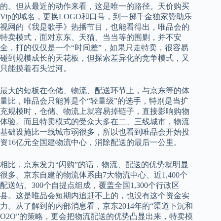
的。但从最近的动作来看，这是唯一的路径。天价购买
Vip的域名，更换LOGO和口号，到一掷千金独家赞助乐
视网的《我是歌手》热播节目，也能看得出，唯品会的
特卖模式，面对京东、天猫、当当等的围剿，并不安
全，打的仅仅是一个“时间差”，如果只走特卖，很容易
碰到规模成长的天花板，但探索差异化的竞争模式，又
只能摸着石头过河。
最大的短板在仓储、物流、配送环节上，与京东等的体
量比，唯品会只能算是个“轻量级”的选手，特别是当扩
充规模时，仓储、物流上就容易掉链子，直接影响购物
体验。而且特卖模式的受众大多在二、三线城市，物流
基础设施比一线城市弱很多，所以也看到唯品会开始投
资16亿元全国建物流中心，消除配送的最后一公里。
相比，京东发力“闪购”的话，物流、配送的优势就明显
很多。京东自建的物流体系由7大物流中心、近1,400个
配送站、300个自提点组成，覆盖全国1,300个行政区
县。这是唯品会短期内追赶不上的，也没有这个资金实
力。从了解到的内部消息看，京东2014年的“渠道下沉和
O2O”的策略，更会把物流配送的优势凸显出来，特卖模