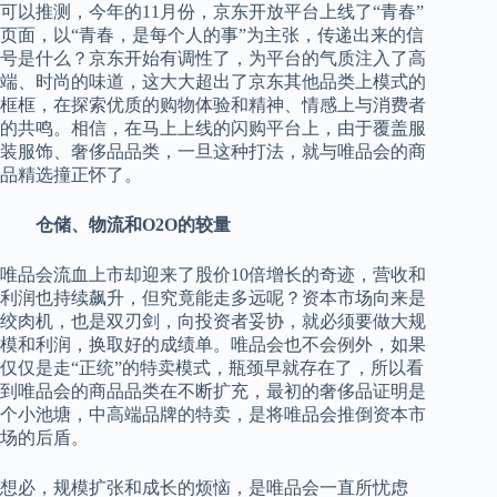
可以推测，今年的11月份，京东开放平台上线了“青春”
页面，以“青春，是每个人的事”为主张，传递出来的信
号是什么？京东开始有调性了，为平台的气质注入了高
端、时尚的味道，这大大超出了京东其他品类上模式的
框框，在探索优质的购物体验和精神、情感上与消费者
的共鸣。相信，在马上上线的闪购平台上，由于覆盖服
装服饰、奢侈品品类，一旦这种打法，就与唯品会的商
品精选撞正怀了。
仓储、物流和O2O的较量
唯品会流血上市却迎来了股价10倍增长的奇迹，营收和
利润也持续飙升，但究竟能走多远呢？资本市场向来是
绞肉机，也是双刃剑，向投资者妥协，就必须要做大规
模和利润，换取好的成绩单。唯品会也不会例外，如果
仅仅是走“正统”的特卖模式，瓶颈早就存在了，所以看
到唯品会的商品品类在不断扩充，最初的奢侈品证明是
个小池塘，中高端品牌的特卖，是将唯品会推倒资本市
场的后盾。
想必，规模扩张和成长的烦恼，是唯品会一直所忧虑