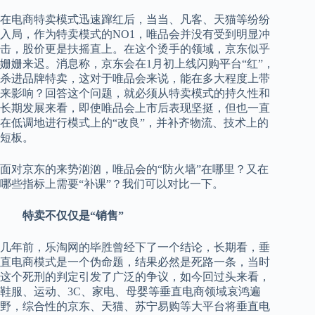
在电商特卖模式迅速蹿红后，当当、凡客、天猫等纷纷
入局，作为特卖模式的NO1，唯品会并没有受到明显冲
击，股价更是扶摇直上。在这个烫手的领域，京东似乎
姗姗来迟。消息称，京东会在1月初上线闪购平台“红”，
杀进品牌特卖，这对于唯品会来说，能在多大程度上带
来影响？回答这个问题，就必须从特卖模式的持久性和
长期发展来看，即使唯品会上市后表现坚挺，但也一直
在低调地进行模式上的“改良”，并补齐物流、技术上的
短板。
面对京东的来势汹汹，唯品会的“防火墙”在哪里？又在
哪些指标上需要“补课”？我们可以对比一下。
特卖不仅仅是“销售”
几年前，乐淘网的毕胜曾经下了一个结论，长期看，垂
直电商模式是一个伪命题，结果必然是死路一条，当时
这个死刑的判定引发了广泛的争议，如今回过头来看，
鞋服、运动、3C、家电、母婴等垂直电商领域哀鸿遍
野，综合性的京东、天猫、苏宁易购等大平台将垂直电