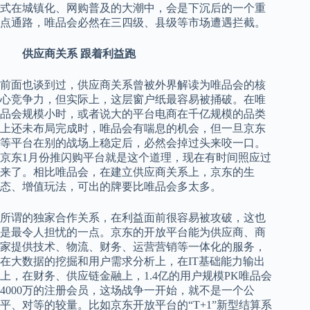
式在城镇化、网购普及的大潮中，会是下沉后的一个重
点通路，唯品会必然在三四级、县级等市场遭遇拦截。
供应商关系 跟着利益跑
前面也谈到过，供应商关系曾被外界解读为唯品会的核
心竞争力，但实际上，这层窗户纸最容易被捅破。在唯
品会规模小时，或者说大的平台电商在千亿规模的品类
上还未布局完成时，唯品会有喘息的机会，但一旦京东
等平台在别的战场上稳定后，必然会掉过头来咬一口。
京东1月份推闪购平台就是这个道理，现在有时间照应过
来了。相比唯品会，在建立供应商关系上，京东的生
态、增值玩法，可出的牌要比唯品会多太多。
所谓的独家合作关系，在利益面前很容易被攻破，这也
是最令人担忧的一点。京东的开放平台能为供应商、商
家提供技术、物流、财务、运营营销等一体化的服务，
在大数据的挖掘和用户需求分析上，在IT基础能力输出
上，在财务、供应链金融上，1.4亿的用户规模PK唯品会
4000万的注册会员，这场战争一开始，就不是一个公
平、对等的较量。比如京东开放平台的“T+1”新型结算系