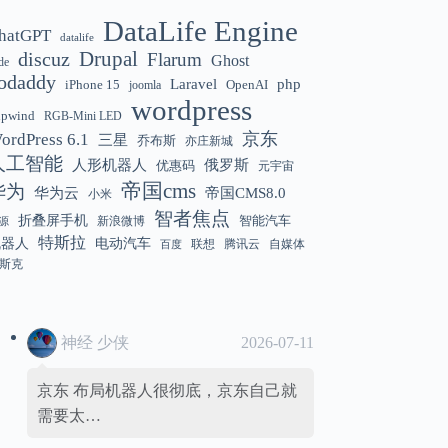
DataLife Engine
hatGPT
datalife
Gemini 3.5 Flash 强化“AI 操作系统级代
12:01
discuz
Drupal
Flarum
Ghost
de
理能力”
odaddy
Laravel
php
iPhone 15
OpenAI
joomla
wordpress
hpwind
RGB-Mini LED
京东
ordPress 6.1
三星
乔布斯
亦庄新城
美国解除 Anthropic Fable / Mythos 模型
12:01
人工智能
人形机器人
俄罗斯
优惠码
元宇宙
出口限制
帝国cms
华为
华为云
帝国CMS8.0
小米
智者焦点
折叠屏手机
智能汽车
新浪微博
源
特斯拉
机器人
电动汽车
联想
腾讯云
自媒体
百度
斯克
神经 少侠
2026-07-11
京东 布局机器人很彻底，京东自己就
需要太…