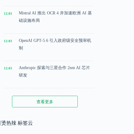
Mistral AI 推出 OCR 4 并加速欧洲 AI 基
12:01
础设施布局
OpenAI GPT-5.6 引入政府级安全预审机
12:01
制
Anthropic 探索与三星合作 2nm AI 芯片
12:01
研发
Microsoft 投入 25 亿美元成立 AI 落地实
12:01
查看更多
施公司
Meta 内部模型接近 GPT-5.5 水平，基础
滚烫热辣 标签云
12:01
模型竞争升级