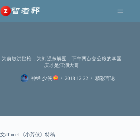
跳
至
内
容
为俞敏洪挡枪，为刘强东解围，下午两点交公粮的李国
庆才是江湖大哥
神经 少侠
2018-12-22
精彩言论
文/ffmeet 《小芳侠》特稿