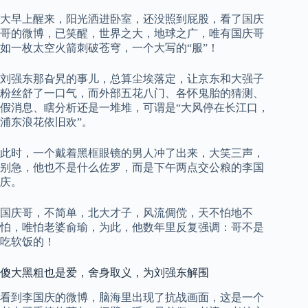
大早上醒来，阳光洒进卧室，还没照到屁股，看了国庆
哥的微博，已笑醒，世界之大，地球之广，唯有国庆哥
如一枚太空火箭刺破苍穹，一个大写的“服”！
刘强东那旮旯的事儿，总算尘埃落定，让京东和大强子
粉丝舒了一口气，而外部五花八门、各怀鬼胎的猜测、
假消息、瞎分析还是一堆堆，可谓是“大风停在长江口，
浦东浪花依旧欢”。
此时，一个戴着黑框眼镜的男人冲了出来，大笑三声，
别急，他也不是什么佐罗，而是下午两点交公粮的李国
庆。
国庆哥，不简单，北大才子，风流倜傥，天不怕地不
怕，唯怕老婆俞瑜，为此，他数年里反复强调：哥不是
吃软饭的！
傻大黑粗也是爱，舍身取义，为刘强东解围
看到李国庆的微博，脑海里出现了抗战画面，这是一个