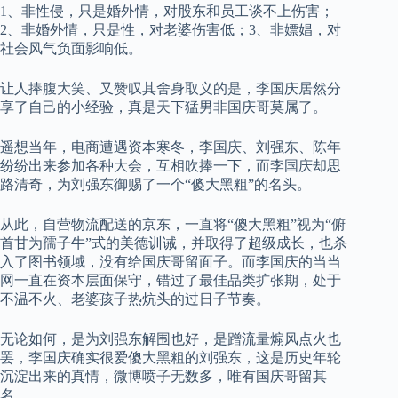
1、非性侵，只是婚外情，对股东和员工谈不上伤害；
2、非婚外情，只是性，对老婆伤害低；
3、非嫖娼，对
社会风气负面影响低。
让人捧腹大笑、又赞叹其舍身取义的是，李国庆居然分
享了自己的小经验，真是天下猛男非国庆哥莫属了。
遥想当年，电商遭遇资本寒冬，李国庆、刘强东、陈年
纷纷出来参加各种大会，互相吹捧一下，而李国庆却思
路清奇，为刘强东御赐了一个“傻大黑粗”的名头。
从此，自营物流配送的京东，一直将“傻大黑粗”视为“俯
首甘为孺子牛”式的美德训诫，并取得了超级成长，也杀
入了图书领域，没有给国庆哥留面子。而李国庆的当当
网一直在资本层面保守，错过了最佳品类扩张期，处于
不温不火、老婆孩子热炕头的过日子节奏。
无论如何，是为刘强东解围也好，是蹭流量煽风点火也
罢，李国庆确实很爱傻大黑粗的刘强东，这是历史年轮
沉淀出来的真情，微博喷子无数多，唯有国庆哥留其
名。