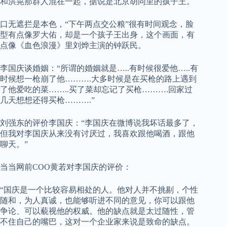
和洪晃那群人混在一起，据说是北京胡同里的孩子王。
口无遮拦是本色，“下午两点交公粮”很有时间观念，脸
型有点像罗大佑，却是一个孩子王出身，这个画面，有
点像《血色浪漫》里刘烨主演的钟跃民。
李国庆谈婚姻：“所谓的婚姻就是…..有时候很爱他…..有
时候想一枪崩了他……….大多时候是在买枪的路上遇到
了他爱吃的菜……..买了菜却忘记了买枪……….回家过
几天想想还得买枪……….”
刘强东的评价李国庆：“李国庆在微博说我坏话最多了，
但我对李国庆从来没有讨厌过，我喜欢跟他喝酒，跟他
聊天。”
当当网前COO黄若对李国庆的评价：
“国庆是一个比较容易相处的人。他对人并不挑剔，个性
随和，为人真诚，也能够听进不同的意见，你可以跟他
争论、可以藐视他的权威。
他的缺点就是太过随性，管
不住自己的嘴巴，这对一个企业家来说是致命的缺点。