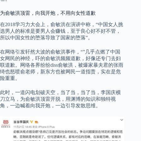
为俞敏洪顶雷，向我开炮，不用向女性道歉
在2018学习力大会上，俞敏洪在演讲中称，“中国女人挑
选男人的标准是要男人会赚钱，至于良心好不好不管，
所以中国女性的堕落导致了国家的堕落”。
在网络引发轩然大波的俞敏洪事件，“”几乎点燃了中国
女网民的神经，吓的俞敏洪频频道歉，好像还专门去妇
联道歉。网络各界纷纷diss俞敏洪，被爆家暴夫君的张雨
绮也怒喷俞老师，新东方也被网民一道指责，实在是危
险重重。
此时，一道闪电划破天空，当了当，当了当，李国庆横
刀立马，为俞敏洪顶雷开脱，用渊博的知识和独特视
角，一边喊着向我开炮，一边引导发散思维。