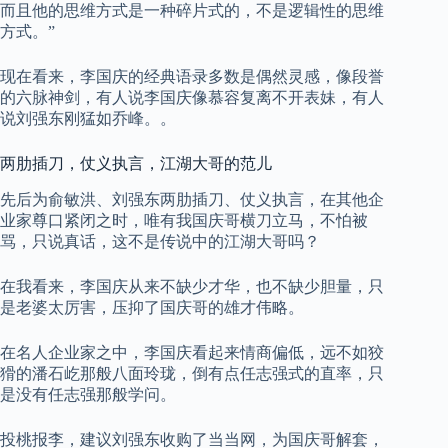
而且他的思维方式是一种碎片式的，不是逻辑性的思维
方式。”
现在看来，李国庆的经典语录多数是偶然灵感，像段誉
的六脉神剑，有人说李国庆像慕容复离不开表妹，有人
说刘强东刚猛如乔峰。。
两肋插刀，仗义执言，江湖大哥的范儿
先后为俞敏洪、刘强东两肋插刀、仗义执言，在其他企
业家尊口紧闭之时，唯有我国庆哥横刀立马，不怕被
骂，只说真话，这不是传说中的江湖大哥吗？
在我看来，李国庆从来不缺少才华，也不缺少胆量，只
是老婆太厉害，压抑了国庆哥的雄才伟略。
在名人企业家之中，李国庆看起来情商偏低，远不如狡
猾的潘石屹那般八面玲珑，倒有点任志强式的直率，只
是没有任志强那般学问。
投桃报李，建议刘强东收购了当当网，为国庆哥解套，