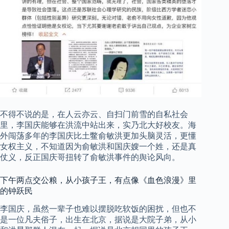
不得不说的是，在人云亦云、自扫门前雪的自私社会
里，李国庆能够在洪流中站出来，实乃北大好校友。海
外闯荡多年的李国庆比土鳖俞敏洪更加头脑灵活，更懂
女权主义，不知道因为俞敏洪和国庆嫂一个姓，还是真
仗义，反正国庆哥扭转了俞敏洪事件的舆论风向。
下午两点交公粮，从小孩子王，有点像《血色浪漫》里
的钟跃民
李国庆，虽然一辈子也难以摆脱吃软饭的困扰，但也不
是一位凡夫俗子，出生在北京，据说是大院子弟，从小