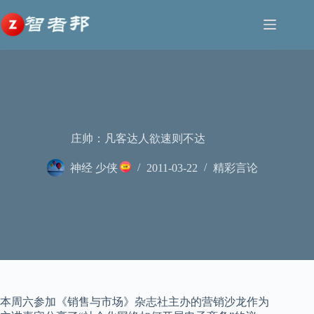
跳
至
内
容
庄帅：凡客达人欲速则不达
神经 少侠
2011-03-22
精彩言论
本周六参加《销售与市场》杂志社主办的营销沙龙作为