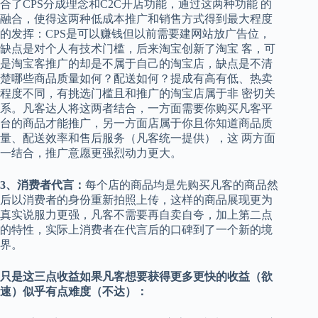
合了CPS分成理念和C2C开店功能，通过这两种功能 的
融合，使得这两种低成本推广和销售方式得到最大程度
的发挥：CPS是可以赚钱但以前需要建网站放广告位，
缺点是对个人有技术门槛，后来淘宝创新了淘宝 客，可
是淘宝客推广的却是不属于自己的淘宝店，缺点是不清
楚哪些商品质量如何？配送如何？提成有高有低、热卖
程度不同，有挑选门槛且和推广的淘宝店属于非 密切关
系。凡客达人将这两者结合，一方面需要你购买凡客平
台的商品才能推广，另一方面店属于你且你知道商品质
量、配送效率和售后服务（凡客统一提供），这 两方面
一结合，推广意愿更强烈动力更大。
3、消费者代言：
每个店的商品均是先购买凡客的商品然
后以消费者的身份重新拍照上传，这样的商品展现更为
真实说服力更强，凡客不需要再自卖自夸，加上第二点
的特性，实际上消费者在代言后的口碑到了一个新的境
界。
只是这三点收益如果凡客想要获得更多更快的收益（欲
速）似乎有点难度（不达）：