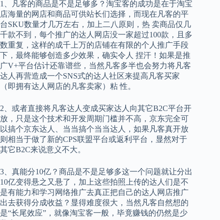
1、凡客的商品是不是足够多？淘宝客的成功是在于淘宝
店海量的网店和商品可供站长们选择，而现在凡客的平
台SKU数量才几万左右，加上二八原则，热 卖商品仅几
千款不到，每个推广的达人网店没一家超过100款，且多
数重复，这样的成千上万的店铺在有限的个人推广手段
下，最终能够创造多少效果，确实令人 捏汗！如果是推
广V+平台估计还靠谱些，当然凡客多半也会努力将凡客
达人再营造成一个SNS式的达人社区来提高凡客买家
（即拥有达人网店的凡客卖家）粘 性。
2、或者直接将凡客达人变成买家达人向其它B2C平台开
放，只是这个技术和开发周期门槛并不高，京东完全可
以搞个京东达人、当当搞个当当达人，如果凡客真开放
则相当于做了新的CPS联盟平台或返利平台，显然对于
其它B2C来说意义不大。
3、真能分10亿？商品是不是足够多这一个问题就让分出
10亿变得悬之又悬了，加上这些拍照上传的达人们是不
是有能力和学习网络推广去真正把自己的达人网店推广
出去获得分成收益？显得难度很大，当然凡客自然想的
是“长尾效应”，就像淘宝客一般，毕竟赚钱的仍然是少