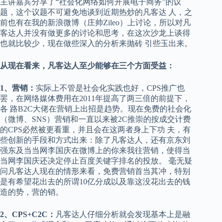
主讲嘉宾分享了“社会化网络如何开展电子商务”的议
题，这个议题不可避免地谈到近期热炒的凡客达 人，之
前也有在我的新浪微博（庄帅Zileo）上讨论，所以对凡
客达人并没有做更多的讨论和思考，在这次沙龙上谈得
也就比较少，现在做些深入的分析来抛砖 引些玉出来。
从现在看来，凡客达人至少能够在三个方面受益：
1、营销：
实际上不管是社会化实践也好，CPS推广也
罢，在网络媒体费用在2011年提高了两三倍的前提下，
各 路B2C大佬在营销上出招是趋势。现在免费的社会化
（微博、SNS）营销和一直以来被2C推崇的按成交计费
的CPS必然被更看重，并且会在这两者身上下功 夫，有
些创新的手段和方式出来：除了凡客达人，还有京东刘
强东及当当网李国庆在微博上的你来我往营销，使得当
当网李国庆还决定停止百度关键字排名的投放。 毫无疑
问凡客达人现在的情形来看，免费营销首当其冲，特别
是有希望花出去的所谓10亿分成以及靠这没花出去的钱
造的势，营的销。
2、CPS+C2C：
凡客达人仔细分析就会发现基本上是融