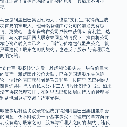
错在违背了支撑市场经济的契约原则，其后果不可小
视。
马云是阿里巴巴集团创始人，也是“支付宝”取得商业成
功首要的掌舵人。他当然有理由对公司的前途更有感
情、更关心，也有资格在公司成长中获得应 有利益。然
而，马云在集团两大股东未同意的情况下，擅自将公司
核心资产转入自己名下，且转让价格超低显失公允，就
严重违反了股东之间的契约，也违反了股东 与管理层之
间的契约。
“支付宝”股权转让之后，雅虎和软银失去一块价值巨大
的资产。雅虎因此股价大跌，已在美国遭股东集体诉
讼。转让的表面获益者是马云和另一位阿里 巴巴创始人
谢世煌共同持股的私人公司(二人持股比例为8：2)。如果
没有协议代理安排，在阿里巴巴集团层面持股的管理层
利益也因这桩交易而严重受损。
即便事后补偿协议最终达成并得到阿里巴巴集团董事会
的同意，仍不能改变一个基本事实：管理层的单方面行
动没有遵守股东之间、股东与经理人之间的 契约，违反