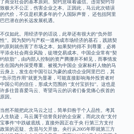
了商业社会的基本原则。契约意味着诚信。违背契约导
致极大不公正，伤害企业之本。正因此，马云此次错误
的代价，不仅是积累多年的个人国际声誉， 还包括阿里
巴巴潜在的长远发展机遇。
不仅如此。用经济学的话说，此举还有很大的“负外部
性”。因为契约与产权一道构成市场经济的基石，践踏契
约原则就伤害了市场之本。如果契约得不 到尊重，必将
平添全社会商业风险，徒增交易成本。中国企业常有“契
约软肋”，由内部人控制的资产腾挪并不鲜见，而事情发
生在国内外深受尊重、被视为中国企 业家标杆人物的马
云身上，发生在中国引以为豪的成功企业阿里巴巴，其
“负示范作用”就更为显著，可能直接影响海外投资者对
中国公司的信任，形成大范围的 “支付宝折扣”。这也是
许多往昔喜爱马云、寄望马云的识者们备觉痛心疾首的
原因。
当然不能把此次马云之过，简单归咎于个人品性。考其
人生轨迹，马云属于信誉良好的企业家，而此次在“支付
宝事件”中跌破底线，直接外因正在于央 行第三方支付
政策的迟疑、含混与欠开放。央行从2005年即就第三方