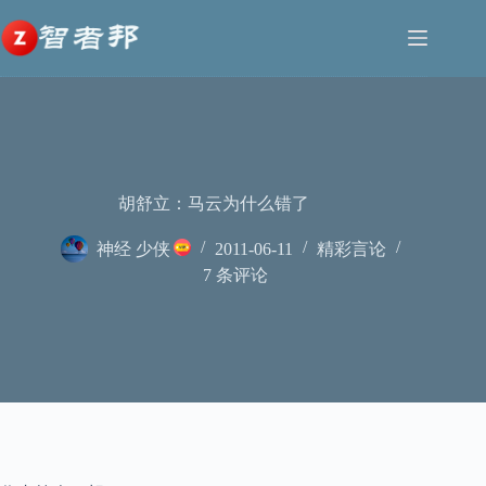
跳
至
内
容
胡舒立：马云为什么错了
神经 少侠
2011-06-11
精彩言论
7 条评论