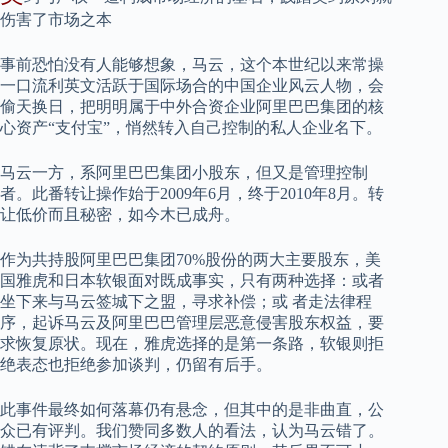
伤害了市场之本
事前恐怕没有人能够想象，马云，这个本世纪以来常操
一口流利英文活跃于国际场合的中国企业风云人物，会
偷天换日，把明明属于中外合资企业阿里巴巴集团的核
心资产“支付宝”，悄然转入自己控制的私人企业名下。
马云一方，系阿里巴巴集团小股东，但又是管理控制
者。此番转让操作始于2009年6月，终于2010年8月。转
让低价而且秘密，如今木已成舟。
作为共持股阿里巴巴集团70%股份的两大主要股东，美
国雅虎和日本软银面对既成事实，只有两种选择：或者
坐下来与马云签城下之盟，寻求补偿；或 者走法律程
序，起诉马云及阿里巴巴管理层恶意侵害股东权益，要
求恢复原状。现在，雅虎选择的是第一条路，软银则拒
绝表态也拒绝参加谈判，仍留有后手。
此事件最终如何落幕仍有悬念，但其中的是非曲直，公
众已有评判。我们赞同多数人的看法，认为马云错了。