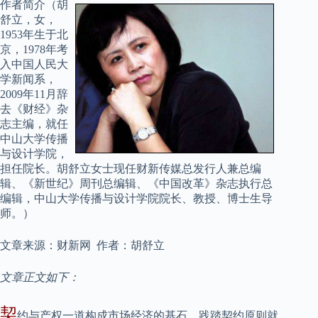
作者简介（胡
舒立，女，
1953年生于北
京，1978年考
入中国人民大
学新闻系，
2009年11月辞
去《财经》杂
志主编，就任
中山大学传播
与设计学院，
担任院长。胡舒立女士现任财新传媒总发行人兼总编
辑、《新世纪》周刊总编辑、《中国改革》杂志执行总
编辑，中山大学传播与设计学院院长、教授、博士生导
师。）
文章来源：财新网 作者：胡舒立
文章正文如下：
契
约与产权一道构成市场经济的基石，践踏契约原则就