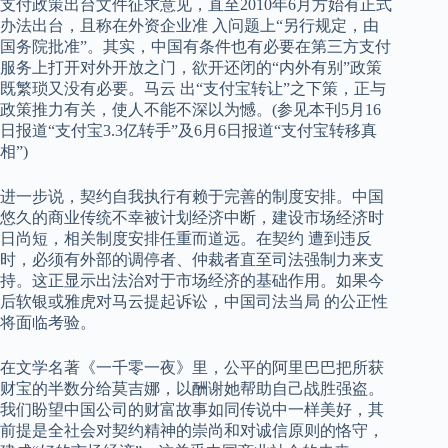
支付政策出台文件征求意见，直至2010年6月方始有正式
办法出台，且称在外资企业准 入问题上“另行规定，由
国务院批准”。其实，中国有条件也有必要在第三方支付
服务上打开对外开放之门，欲开还闭的“内外有别”政策
既繁琐又没有必要。马云 出“支付宝转让”之下策，正与
政策推力有关，使人不能不深以为憾。(参见本刊5月16
日报道“支付宝3.3亿转手”及6月6日报道“支付宝转移真
相”)
进一步说，契约自我执行有赖于完善的制度安排。中国
悠久的商业传统不幸被计划经济中断，建设市场经济时
日尚短，相关制度安排任重而道远。在契约 遭到违反
时，必须有外部的调停者、仲裁者直至司法强制力来支
持。这正显示出法治对于市场经济的基础作用。如果今
后软银或雅虎对马云提起诉讼，中国司法当局 的公正性
将面临考验。
在文学名著《一千零一夜》里，公平的阿里巴巴把所获
财宝的半数分给莫吉娜，以酬谢她帮助自己战胜强盗。
我们盼望中国公司的财富故事如同传说中一样美好，其
前提是全社会对契约精神的崇尚和对诚信原则的恪守，