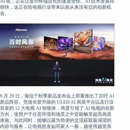
AI 呢，正在让显示终端进化的速度变快。AI 技术发展得
很快，这正在给电视行业带来以前从来没有过的创新机
会。
9 月 29 日，海信于秋季新品发布会上郑重推出了百吋 AI
新品阵容。凭借全新升级的 ULED AI 画质平台以及行业
首发的 12 大电视 AI 智能体，再度引领了 AI 电视的创新
方向，使用户于任意环境和场景之中皆能畅享超高画质
体验。与此同时，能够以最为简便的交流获取最渴望的
内容与服务，让电视愈发如同家人一般，越使用越觉亲