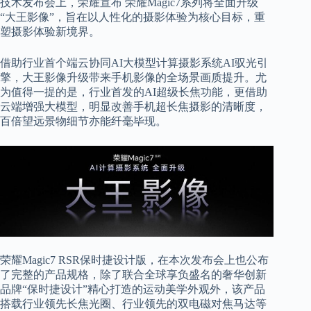
技术发布会上，荣耀宣布 荣耀Magic7系列将全面升级
“大王影像”，旨在以人性化的摄影体验为核心目标，重
塑摄影体验新境界。
借助行业首个端云协同AI大模型计算摄影系统AI驭光引
擎，大王影像升级带来手机影像的全场景画质提升。尤
为值得一提的是，行业首发的AI超级长焦功能，更借助
云端增强大模型，明显改善手机超长焦摄影的清晰度，
百倍望远景物细节亦能纤毫毕现。
荣耀Magic7 RSR保时捷设计版，在本次发布会上也公布
了完整的产品规格，除了联合全球享负盛名的奢华创新
品牌“保时捷设计”精心打造的运动美学外观外，该产品
搭载行业领先长焦光圈、行业领先的双电磁对焦马达等