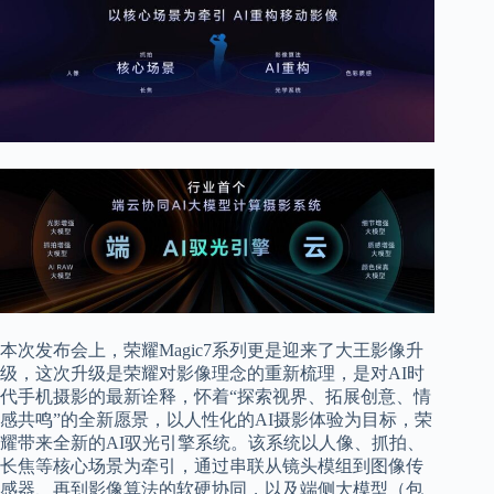
本次发布会上，荣耀Magic7系列更是迎来了大王影像升
级，这次升级是荣耀对影像理念的重新梳理，是对AI时
代手机摄影的最新诠释，怀着“探索视界、拓展创意、情
感共鸣”的全新愿景，以人性化的AI摄影体验为目标，荣
耀带来全新的AI驭光引擎系统。该系统以人像、抓拍、
长焦等核心场景为牵引，通过串联从镜头模组到图像传
感器、再到影像算法的软硬协同，以及端侧大模型（包