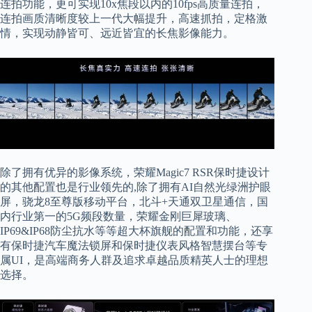
连拍功能，更可实现10x焦段以内的10fps高质量连拍，
连拍画质清晰度较上一代大幅提升，高速抓拍，定格激
情，实现动静皆可、远近皆宜的长焦影像能力。
除了拥有优异的影像系统，荣耀Magic7 RSR保时捷设计
的其他配置也是行业领先的,除了拥有AI自然光绿洲护眼
屏，骁龙8至尊版移动平台，北斗+天通双卫星通信，国
内行业第一的5G频段数量，荣耀金刚巨犀玻璃、
IP69&IP68防尘抗水等等超大杯旗舰的配置和功能，还享
有保时捷汽车魔法锁屏和保时捷仪表风格智慧摆台等专
属UI，是高端商务人群及追求卓越品质精英人士的理想
选择。