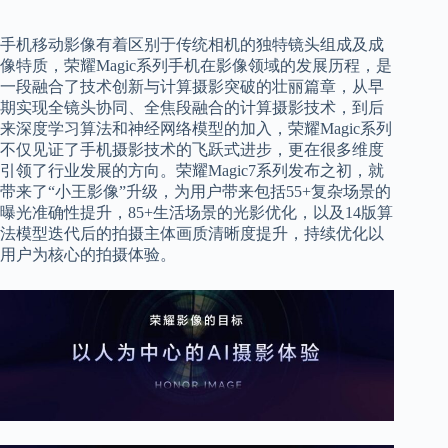
手机移动影像有着区别于传统相机的独特镜头组成及成
像特质，荣耀Magic系列手机在影像领域的发展历程，是
一段融合了技术创新与计算摄影突破的壮丽篇章，从早
期实现全镜头协同、全焦段融合的计算摄影技术，到后
来深度学习算法和神经网络模型的加入，荣耀Magic系列
不仅见证了手机摄影技术的飞跃式进步，更在很多维度
引领了行业发展的方向。荣耀Magic7系列发布之初，就
带来了“小王影像”升级，为用户带来包括55+复杂场景的
曝光准确性提升，85+生活场景的光影优化，以及14版算
法模型迭代后的拍摄主体画质清晰度提升，持续优化以
用户为核心的拍摄体验。