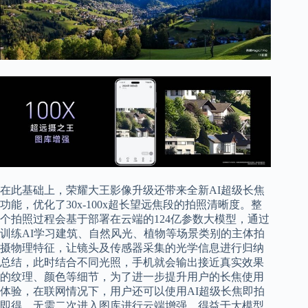
在此基础上，荣耀大王影像升级还带来全新AI超级长焦
功能，优化了30x-100x超长望远焦段的拍照清晰度。整
个拍照过程会基于部署在云端的124亿参数大模型，通过
训练AI学习建筑、自然风光、植物等场景类别的主体拍
摄物理特征，让镜头及传感器采集的光学信息进行归纳
总结，此时结合不同光照，手机就会输出接近真实效果
的纹理、颜色等细节，为了进一步提升用户的长焦使用
体验，在联网情况下，用户还可以使用AI超级长焦即拍
即得，无需二次进入图库进行云端增强。得益于大模型