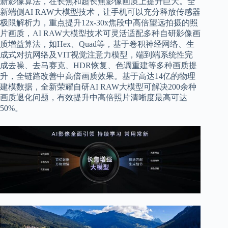
新影像算法，在长焦和超长焦影像画质上提升巨大。全
新端侧AI RAW大模型技术，让手机可以充分释放传感器
极限解析力，重点提升12x-30x焦段中高倍望远拍摄的照
片画质，AI RAW大模型技术可灵活适配多种自研影像画
质增益算法，如Hex、Quad等，基于卷积神经网络、生
成式对抗网络及VIT视觉注意力模型，端到端系统性完
成去噪、去马赛克、HDR恢复、色调重建等多种画质提
升，全链路改善中高倍画质效果。基于高达14亿的物理
建模数据，全新荣耀自研AI RAW大模型可解决200余种
画质退化问题，有效提升中高倍照片清晰度最高可达
50%。