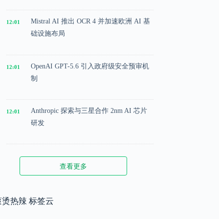
Mistral AI 推出 OCR 4 并加速欧洲 AI 基
12:01
础设施布局
OpenAI GPT-5.6 引入政府级安全预审机
12:01
制
Anthropic 探索与三星合作 2nm AI 芯片
12:01
研发
Microsoft 投入 25 亿美元成立 AI 落地实
12:01
查看更多
施公司
Meta 内部模型接近 GPT-5.5 水平，基础
滚烫热辣 标签云
12:01
模型竞争升级