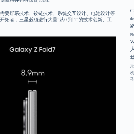
C
需要屏幕技术、铰链技术、系统交互设计、电池设计等
de
拓者，三星必须进行大量“从0 到 1”的技术创新、工
g
P
W
开
马