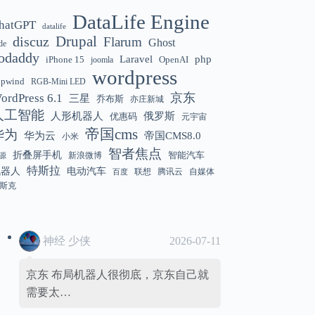
DataLife Engine
hatGPT
datalife
Gemini 3.5 Flash 强化“AI 操作系统级代
12:01
discuz
Drupal
Flarum
Ghost
de
理能力”
odaddy
Laravel
php
iPhone 15
OpenAI
joomla
wordpress
hpwind
RGB-Mini LED
京东
ordPress 6.1
三星
乔布斯
亦庄新城
美国解除 Anthropic Fable / Mythos 模型
12:01
人工智能
人形机器人
俄罗斯
优惠码
元宇宙
出口限制
帝国cms
华为
华为云
帝国CMS8.0
小米
智者焦点
折叠屏手机
智能汽车
新浪微博
源
特斯拉
机器人
电动汽车
联想
腾讯云
自媒体
百度
斯克
神经 少侠
2026-07-11
京东 布局机器人很彻底，京东自己就
需要太…