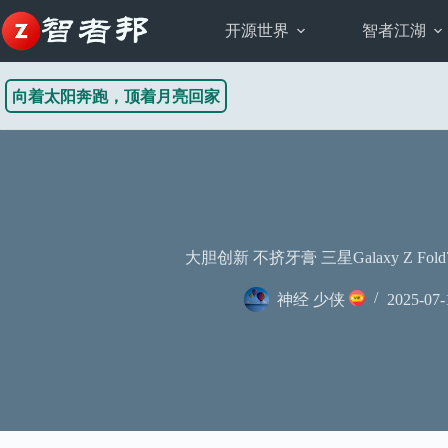
跳
至
开源世界
智者江湖
内
容
向着太阳奔跑，顶着月亮回家
大胆创新 不挤牙膏 三星Galaxy Z F
神经 少侠
2025-07-