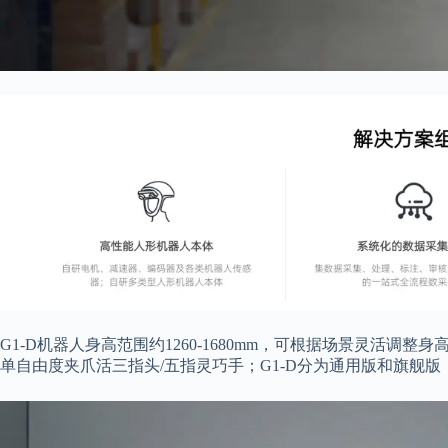
G1-D机器人身高范围约1260-1680mm，可根据场景灵活
单自由度夹爪活三指头/五指灵巧手；G1-D分为通用版和旗舰版，