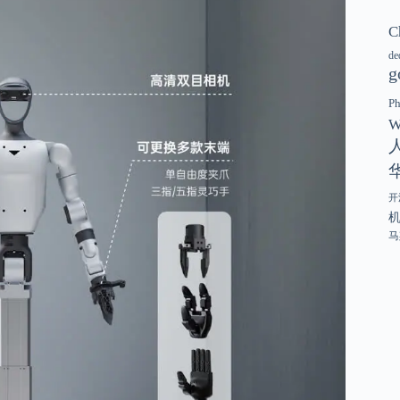
C
de
g
P
W
开
马