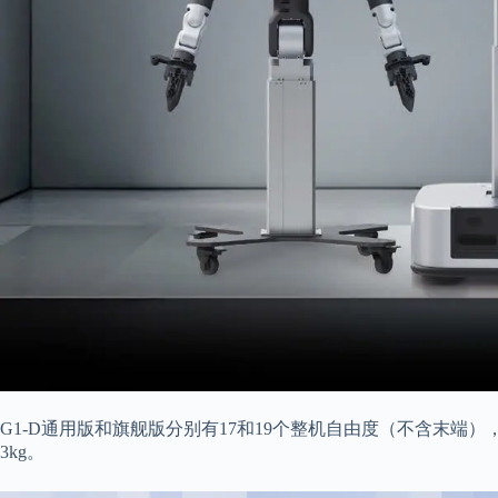
G1-D通用版和旗舰版分别有17和19个整机自由度（不含末端
3kg。