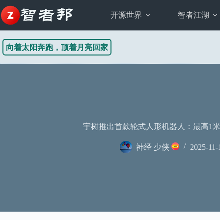
跳
至
开源世界
智者江湖
内
容
向着太阳奔跑，顶着月亮回家
宇树推出首款轮式人形机器人：最高1米
神经 少侠
2025-11-