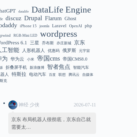
DataLife Engine
hatGPT
datalife
Gemini 3.5 Flash 强化“AI 操作系统级代
12:01
discuz
Drupal
Flarum
Ghost
de
理能力”
odaddy
Laravel
php
iPhone 15
OpenAI
joomla
wordpress
hpwind
RGB-Mini LED
京东
ordPress 6.1
三星
乔布斯
亦庄新城
美国解除 Anthropic Fable / Mythos 模型
12:01
人工智能
人形机器人
俄罗斯
优惠码
元宇宙
出口限制
帝国cms
华为
华为云
帝国CMS8.0
小米
智者焦点
折叠屏手机
智能汽车
新浪微博
源
特斯拉
机器人
电动汽车
联想
腾讯云
自媒体
百度
斯克
神经 少侠
2026-07-11
京东 布局机器人很彻底，京东自己就
需要太…