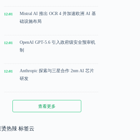
Mistral AI 推出 OCR 4 并加速欧洲 AI 基
12:01
础设施布局
OpenAI GPT-5.6 引入政府级安全预审机
12:01
制
Anthropic 探索与三星合作 2nm AI 芯片
12:01
研发
Microsoft 投入 25 亿美元成立 AI 落地实
12:01
查看更多
施公司
Meta 内部模型接近 GPT-5.5 水平，基础
滚烫热辣 标签云
12:01
模型竞争升级