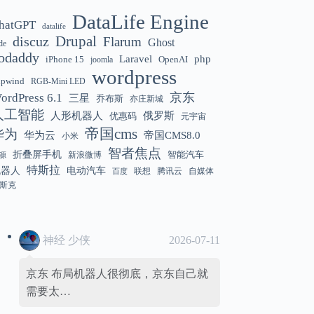
DataLife Engine
hatGPT
datalife
Gemini 3.5 Flash 强化“AI 操作系统级代
12:01
discuz
Drupal
Flarum
Ghost
de
理能力”
odaddy
Laravel
php
iPhone 15
OpenAI
joomla
wordpress
hpwind
RGB-Mini LED
京东
ordPress 6.1
三星
乔布斯
亦庄新城
美国解除 Anthropic Fable / Mythos 模型
12:01
人工智能
人形机器人
俄罗斯
优惠码
元宇宙
出口限制
帝国cms
华为
华为云
帝国CMS8.0
小米
智者焦点
折叠屏手机
智能汽车
新浪微博
源
特斯拉
机器人
电动汽车
联想
腾讯云
自媒体
百度
斯克
神经 少侠
2026-07-11
京东 布局机器人很彻底，京东自己就
需要太…