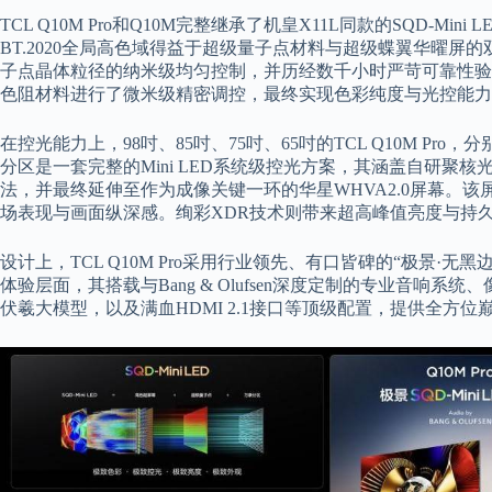
TCL Q10M Pro和Q10M完整继承了机皇X11L同款的SQD-Mi
BT.2020全局高色域得益于超级量子点材料与超级蝶翼华曜屏
子点晶体粒径的纳米级均匀控制，并历经数千小时严苛可靠性验
色阻材料进行了微米级精密调控，最终实现色彩纯度与光控能力
在控光能力上，98吋、85吋、75吋、65吋的TCL Q10M Pro，分别
分区是一套完整的Mini LED系统级控光方案，其涵盖自研聚
法，并最终延伸至作为成像关键一环的华星WHVA2.0屏幕。该屏
场表现与画面纵深感。绚彩XDR技术则带来超高峰值亮度与持
设计上，TCL Q10M Pro采用行业领先、有口皆碑的“极景·
体验层面，其搭载与Bang & Olufsen深度定制的专业音响系
伏羲大模型，以及满血HDMI 2.1接口等顶级配置，提供全方位