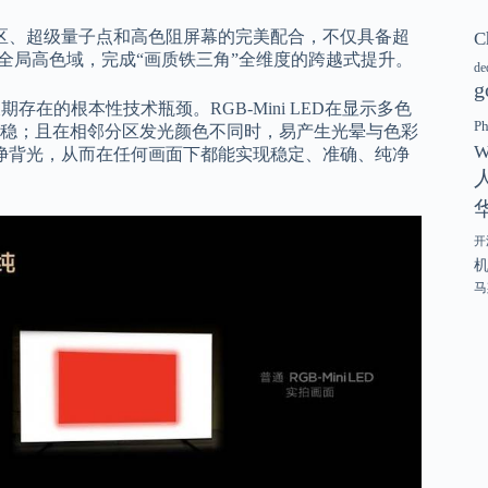
C
万象分区、超级量子点和高色阻屏幕的完美配合，不仅具备超
20全局高色域，完成“画质铁三角”全维度的跨越式提升。
de
g
破了长期存在的根本性技术瓶颈。RGB-Mini LED在显示多色
P
稳；且在相邻分区发光颜色不同时，易产生光晕与色彩
W
匀的纯净背光，从而在任何画面下都能实现稳定、准确、纯净
开
马