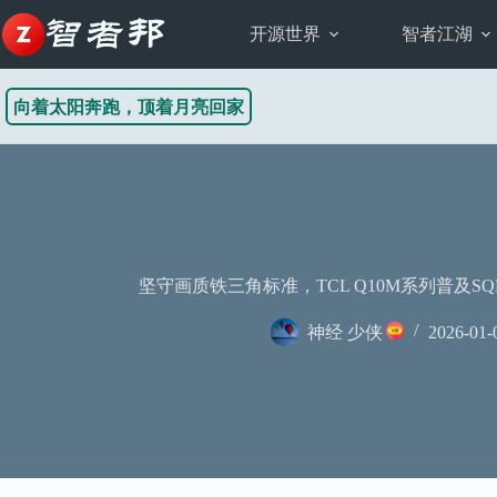
跳
至
开源世界
智者江湖
内
容
向着太阳奔跑，顶着月亮回家
坚守画质铁三角标准，TCL Q10M系列普及SQD
神经 少侠
2026-01-