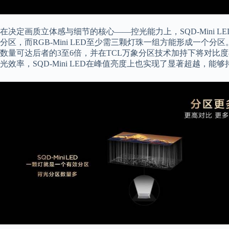
在决定画质立体感与细节的核心——控光能力上，SQD-Mini
分区，而RGB-Mini LED至少需三颗灯珠一组方能形成一个分区
数量可达后者的3至6倍，并在TCL万象分区技术加持下将对比
光效率，SQD-Mini LED在峰值亮度上也实现了显著超越，