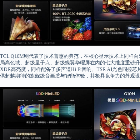
TCL Q10M则代表了技术普惠的典范，在核心显示技术上同样向SQD-M
局高色域、超级量子点、超级蝶翼华曜屏在内的七大维度重磅升
XDR高亮度，同样配备了多声道Hi-Fi音响、TSR AI光色同控
供超越期待的旗舰级音画质与智能体验，其极具竞争力的外观设