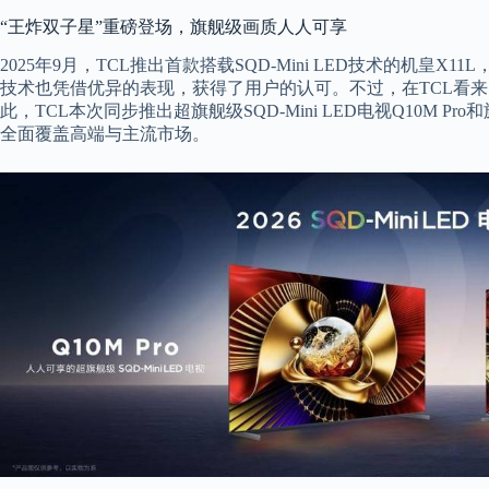
“王炸双子星”重磅登场，旗舰级画质人人可享
2025年9月，TCL推出首款搭载SQD-Mini LED技术的机皇X11L
技术也凭借优异的表现，获得了用户的认可。不过，在TCL看
此，TCL本次同步推出超旗舰级SQD-Mini LED电视Q10M Pro
全面覆盖高端与主流市场。