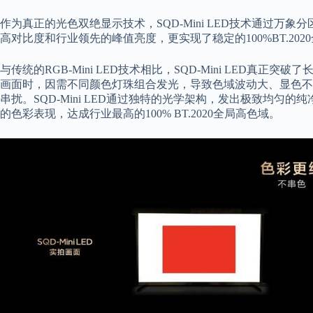
作为真正的光色双绝显示技术，SQD-Mini LED技术通过
高对比度和行业领先的峰值亮度，更实现了稳定的100%BT.20
与传统的RGB-Mini LED技术相比，SQD-Mini LED真正突
画面时，因需不同颜色灯珠组合发光，导致色域波动大、显色不
串扰。SQD-Mini LED通过独特的光学架构，发出极致均
的色彩表现，达成行业最高的100% BT.2020全局高色域。