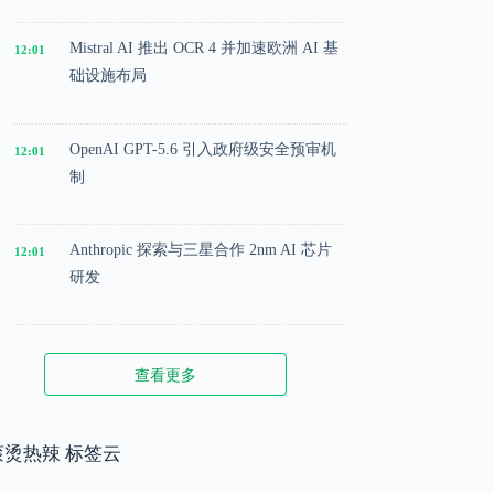
Mistral AI 推出 OCR 4 并加速欧洲 AI 基
12:01
础设施布局
OpenAI GPT-5.6 引入政府级安全预审机
12:01
制
Anthropic 探索与三星合作 2nm AI 芯片
12:01
研发
Microsoft 投入 25 亿美元成立 AI 落地实
12:01
查看更多
施公司
Meta 内部模型接近 GPT-5.5 水平，基础
滚烫热辣 标签云
12:01
模型竞争升级