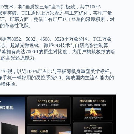
ni LED技术，将“画质铁三角”发挥到极致，其中100%
的双重突破。TCL通过上万次配方与工艺优化，实现了量
证。屏幕方面，凭借自有屏厂TCL华星的深厚积累，对
的革命性飞跃。
拥有8052、5832、4608、3528个万象分区。TCL万象
核光芯、超聚光微透镜、微距OD技术与自研光影控制算
幕拥有高达7000:1的原生对比度，为用户构筑极致的暗
久的高光还原能力。
无黑边”外观，以近100%屏占比与平板薄机身重塑美学标杆。
统、像手机一样好用的灵控系统3.0、集成国内主流AI能力的
巅峰体验。