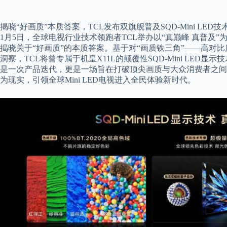
揭晓“好画质”本质答案，TCL发布双旗舰普及SQD-Mini LED技
1月5日，全球电视行业技术领跑者TCL举办以“真巅峰 真普及”为主题的
揭晓关于“好画质”的本质答案。基于对“画质铁三角”——高对
洞察，TCL将曾专属于机皇X11L的颠覆性SQD-Mini LED显示
是一次产品迭代，更是一场旨在打破顶尖画质与大众消费者之间壁
为现实，引领全球Mini LED电视进入全民体验新时代。