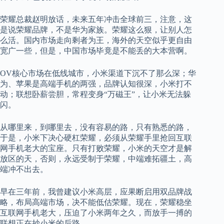
荣耀总裁赵明放话，未来五年冲击全球前三，注意，这
是说荣耀品牌，不是华为家族。荣耀这么狠，让别人怎
么活。国内市场走向剩者为王，海外的天空似乎更自由
宽广一些，但是，中国市场毕竟是不能丢的大本营啊。
OV核心市场在低线城市，小米渠道下沉不了那么深；华
为、苹果是高端手机的两强，品牌认知很深，小米打不
动；联想卧薪尝胆，常程变身“万磁王”，让小米无法躲
闪。
从哪里来，到哪里去，没有容易的路，只有熟悉的路，
于是，小米下决心硬杠荣耀，必须从荣耀手里抢回互联
网手机老大的宝座。只有打败荣耀，小米的天空才是解
放区的天，否则，永远受制于荣耀，中端难拓疆土，高
端冲不出去。
早在三年前，我曾建议小米高层，应果断启用双品牌战
略，布局高端市场，决不能低估荣耀。现在，荣耀稳坐
互联网手机老大，压迫了小米两年之久，而放手一搏的
联想正在抄小米的后路。