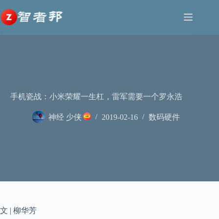
跳
至
内
容
手机瓷战：小米荣耀一生杠，雷军需要一个罗永浩
神经 少侠
2019-02-16
数码硬件
文 | 柳华芳