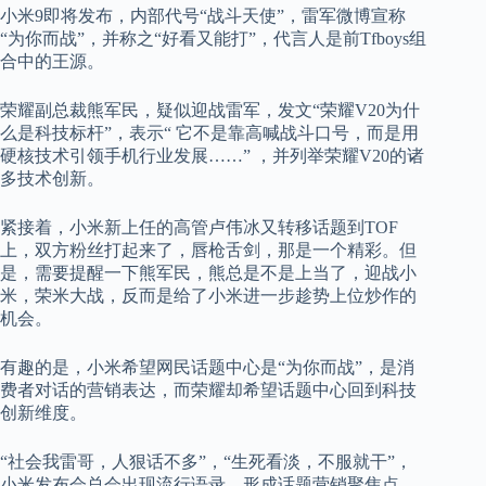
小米9即将发布，内部代号“战斗天使”，雷军微博宣称
“为你而战”，并称之“好看又能打”，代言人是前Tfboys组
合中的王源。
荣耀副总裁熊军民，疑似迎战雷军，发文“荣耀V20为什
么是科技标杆”，表示“ 它不是靠高喊战斗口号，而是用
硬核技术引领手机行业发展……” ，并列举荣耀V20的诸
多技术创新。
紧接着，小米新上任的高管卢伟冰又转移话题到TOF
上，双方粉丝打起来了，唇枪舌剑，那是一个精彩。但
是，需要提醒一下熊军民，熊总是不是上当了，迎战小
米，荣米大战，反而是给了小米进一步趁势上位炒作的
机会。
有趣的是，小米希望网民话题中心是“为你而战”，是消
费者对话的营销表达，而荣耀却希望话题中心回到科技
创新维度。
“社会我雷哥，人狠话不多”，“生死看淡，不服就干”，
小米发布会总会出现流行语录，形成话题营销聚焦点，