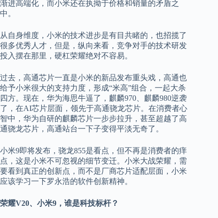
渐进高端化，而小米还在执拗于价格和销量的矛盾之
中。
从自身维度，小米的技术进步是有目共睹的，也招揽了
很多优秀人才，但是，纵向来看，竞争对手的技术研发
投入摆在那里，硬杠荣耀绝对不容易。
过去，高通芯片一直是小米的新品发布重头戏，高通也
给予小米很大的支持力度，形成“米高”组合，一起大杀
四方。现在，华为海思牛逼了，麒麟970、麒麟980逆袭
了，在AI芯片层面，领先于高通骁龙芯片。在消费者心
智中，华为自研的麒麟芯片一步步拉升，甚至超越了高
通骁龙芯片，高通站台一下子变得平淡无奇了。
小米9即将发布，骁龙855是看点，但不再是消费者的痒
点，这是小米不可忽视的细节变迁。小米大战荣耀，需
要看到真正的创新点，而不是厂商芯片适配层面，小米
应该学习一下罗永浩的软件创新精神。
荣耀V20、小米9，谁是科技标杆？