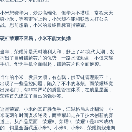
小米想碰华为，炒炒高端化，但华为不搭理；常程天天
碰小米，等着雷军上钩，小米却不能和联想去打公关
战。思前想后，小米的最终目标直指荣耀。
硬杠荣耀不容易，小米不能太执拗
当年，荣耀算是天时地利人和，赶上了4G换代大潮，发
挥出了自研麒麟芯片的优势，一路水涨船高，不仅荣耀
手机、华为手机全面崛起，麒麟芯片也全面逆袭。
当年的小米，发展太顺，有点飘，供应链管理跟不上，
出现了一些品控问题，陷入了不小的麻烦。而荣耀毕竟
出身名门，有非常严苛的质量管控体系，在质量层面，
荣耀首先建立了自己的强标签。
这是荣耀、小米的真正胜负手，江湖格局从此翻转，小
米花两年时间谋求逆袭，而荣耀却走在了技术创新的赛
道上。从产品层面，荣耀8、荣耀9、荣耀10是非常成功
的，销量全面碾压小米5、小米6、小米8，荣耀旗舰走向