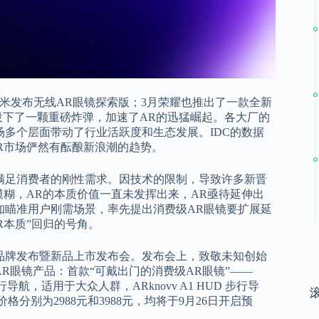
米发布无线AR眼镜探索版；3月荣耀也推出了一款全新
为业界投下了一颗重磅炸弹，加速了AR的迅猛崛起。各大厂的
场多个层面带动了行业活跃度和生态发展。IDC的数据
AR市场俨然有酝酿新浪潮的趋势。
满足消费者的刚性需求。因技术的限制，导致许多新晋
模糊，AR的本质价值一直未发挥出来，AR亟待延伸出
知瞄准用户刚需场景，率先提出消费级AR眼镜要扩展延
R本质”回归的号角。
vv品牌发布暨新品上市发布会。发布会上，致敬未知创始
款AR眼镜产品：首款“可戴出门的消费级AR眼镜”——
支持步行导航，适用于大众人群，ARknovv A1 HUD 步行导
分别为2988元和3988元，均将于9月26日开启预