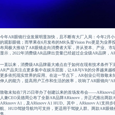
今年AR眼镜行业发展明显加快，且不断有大厂入局：今年2月小
的观影眼镜；而苹果在6月发布的MR头显Vision Pro更是
布局极大推动了AR眼镜走向消费者大军，并从资本、产业、市
显示，2022年消费级AR品牌出货量已经超过企业级AR品牌，
一直以来，消费级AR品牌最大难点在于如何在现有技术条件下
AR产品关注点更多集中在娱乐层面，让AR与VR的分界越来越
更多依托现实世界的应用。在这一节点下，AR创业公司致敬未
伸人的能力，提高用户工作和生活的效率，吹响了AR眼镜向“A
致敬未知在7月25日举办了创建以来的首场发布会——ARkno
人兼CEO吴德周公布了全新AR品牌ARknovv，并正式推出两
ARknovv A1，及ARknovv A1 HUD。其中，ARknovv A1
航、HUD驾驶导航均可支持，更适用于驾驶人群。两款AR眼镜价格
售。