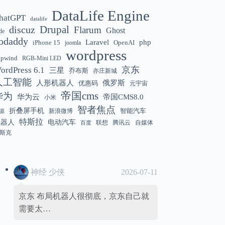
DataLife Engine
hatGPT
datalife
Gemini 3.5 Flash 强化“AI 操作系统级代
12:01
discuz
Drupal
Flarum
Ghost
de
理能力”
odaddy
Laravel
php
iPhone 15
OpenAI
joomla
wordpress
hpwind
RGB-Mini LED
京东
ordPress 6.1
三星
乔布斯
亦庄新城
美国解除 Anthropic Fable / Mythos 模型
12:01
人工智能
人形机器人
俄罗斯
优惠码
元宇宙
出口限制
帝国cms
华为
华为云
帝国CMS8.0
小米
智者焦点
折叠屏手机
智能汽车
新浪微博
源
特斯拉
机器人
电动汽车
联想
腾讯云
自媒体
百度
斯克
神经 少侠
2026-07-11
京东 布局机器人很彻底，京东自己就
需要太…