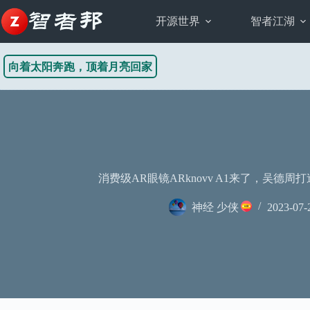
跳
至
开源世界
智者江湖
内
容
向着太阳奔跑，顶着月亮回家
消费级AR眼镜ARknovv A1来了，吴德周
神经 少侠
2023-07-