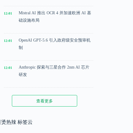
Mistral AI 推出 OCR 4 并加速欧洲 AI 基
12:01
础设施布局
OpenAI GPT-5.6 引入政府级安全预审机
12:01
制
Anthropic 探索与三星合作 2nm AI 芯片
12:01
研发
Microsoft 投入 25 亿美元成立 AI 落地实
12:01
查看更多
施公司
Meta 内部模型接近 GPT-5.5 水平，基础
滚烫热辣 标签云
12:01
模型竞争升级