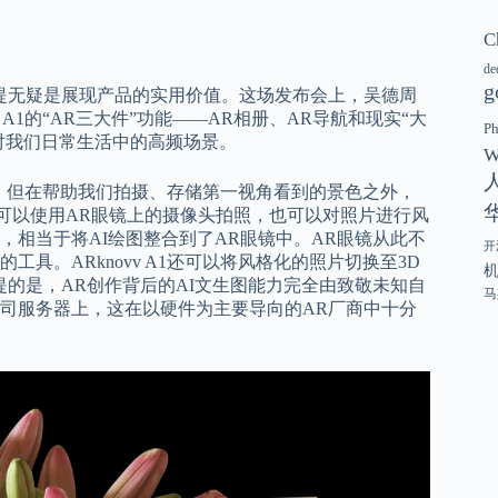
C
de
g
提无疑是展现产品的实用价值。这场发布会上，吴德周
A1的“AR三大件”功能——AR相册、AR导航和现实“大
P
对我们日常生活中的高频场景。
W
能，但在帮助我们拍摄、存储第一视角看到的景色之外，
。用户可以使用AR眼镜上的摄像头拍照，也可以对照片进行风
相当于将AI绘图整合到了AR眼镜中。AR眼镜从此不
开
具。ARknovv A1还可以将风格化的照片切换至3D
的是，AR创作背后的AI文生图能力完全由致敬未知自
马
司服务器上，这在以硬件为主要导向的AR厂商中十分