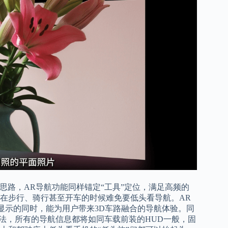
品思路，AR导航功能同样锚定“工具”定位，满足高频的
在步行、骑行甚至开车的时候难免要低头看导航。AR
显示的同时，能为用户带来3D车路融合的导航体验。同
法，所有的导航信息都将如同车载前装的HUD一般，固