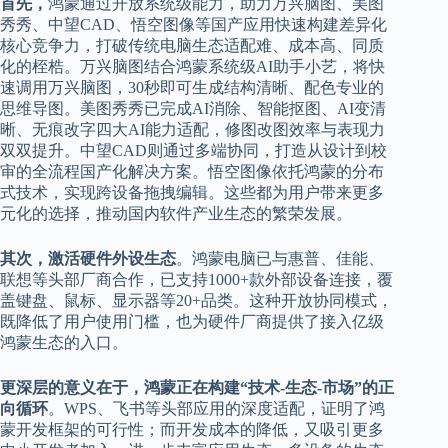
首先，
鸿蒙通过开放系统级能力，助力万兴脑图、美图
秀秀、中望CAD、悟空图像等国产应用快速构建差异化
核心竞争力，打破传统电脑生态适配难、成本高、同质
化的桎梏。万兴脑图结合鸿蒙系统级AI助手小艺，将快
速调用万兴脑图，30秒即可生成结构清晰、配色专业的
思维导图。美图秀秀已完成AI消除、智能抠图、AI变清
晰、无痕改字四大AI能力适配，修图改图效率与表现力
双双提升。中望CAD则通过多端协同，打造从设计到校
审的全流程国产化解决方案。悟空图像依托鸿蒙的分布
式技术，实现跨设备拖拽编辑。这些都为用户带来更多
元化的选择，推动国内软件产业生态的繁荣发展。
其次，激活硬件外设生态
。鸿蒙电脑已与惠普、佳能、
联想等头部厂商合作，已支持1000+款外部设备连接，覆
盖键盘、鼠标、显示器等20+品类。这种开放协同模式，
既降低了用户使用门槛，也为硬件厂商提供了接入亿级
鸿蒙生态的入口。
更深层的意义在于，鸿蒙正在构建“技术-生态-市场”的正
向循环
。WPS、飞书等头部应用的深度适配，证明了鸿
蒙开发框架的可行性；而开发成本的降低，又吸引更多