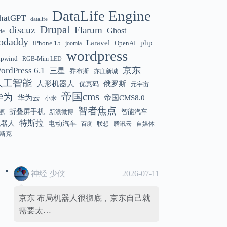
DataLife Engine
hatGPT
datalife
Gemini 3.5 Flash 强化“AI 操作系统级代
12:01
discuz
Drupal
Flarum
Ghost
de
理能力”
odaddy
Laravel
php
iPhone 15
OpenAI
joomla
wordpress
hpwind
RGB-Mini LED
京东
ordPress 6.1
三星
乔布斯
亦庄新城
美国解除 Anthropic Fable / Mythos 模型
12:01
人工智能
人形机器人
俄罗斯
优惠码
元宇宙
出口限制
帝国cms
华为
华为云
帝国CMS8.0
小米
智者焦点
折叠屏手机
智能汽车
新浪微博
源
特斯拉
机器人
电动汽车
联想
腾讯云
自媒体
百度
斯克
神经 少侠
2026-07-11
京东 布局机器人很彻底，京东自己就
需要太…