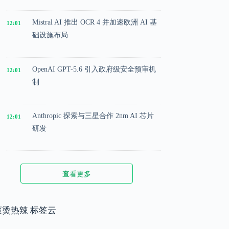
Mistral AI 推出 OCR 4 并加速欧洲 AI 基
12:01
础设施布局
OpenAI GPT-5.6 引入政府级安全预审机
12:01
制
Anthropic 探索与三星合作 2nm AI 芯片
12:01
研发
Microsoft 投入 25 亿美元成立 AI 落地实
12:01
查看更多
施公司
Meta 内部模型接近 GPT-5.5 水平，基础
滚烫热辣 标签云
12:01
模型竞争升级