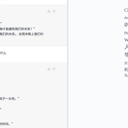
C
de
g
P
W
开
马