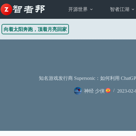
跳
至
开源世界
智者江湖
内
容
向着太阳奔跑，顶着月亮回家
知名游戏发行商 Supersonic：如何利用 Cha
神经 少侠
2023-02-