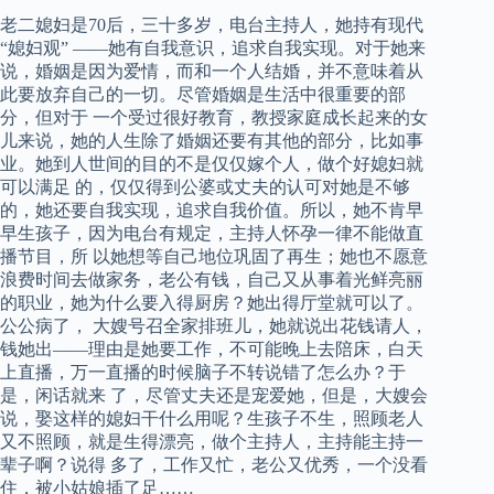
老二媳妇是70后，三十多岁，电台主持人，她持有现代
“媳妇观” ——她有自我意识，追求自我实现。对于她来
说，婚姻是因为爱情，而和一个人结婚，并不意味着从
此要放弃自己的一切。尽管婚姻是生活中很重要的部
分，但对于 一个受过很好教育，教授家庭成长起来的女
儿来说，她的人生除了婚姻还要有其他的部分，比如事
业。她到人世间的目的不是仅仅嫁个人，做个好媳妇就
可以满足 的，仅仅得到公婆或丈夫的认可对她是不够
的，她还要自我实现，追求自我价值。所以，她不肯早
早生孩子，因为电台有规定，主持人怀孕一律不能做直
播节目，所 以她想等自己地位巩固了再生；她也不愿意
浪费时间去做家务，老公有钱，自己又从事着光鲜亮丽
的职业，她为什么要入得厨房？她出得厅堂就可以了。
公公病了， 大嫂号召全家排班儿，她就说出花钱请人，
钱她出——理由是她要工作，不可能晚上去陪床，白天
上直播，万一直播的时候脑子不转说错了怎么办？于
是，闲话就来 了，尽管丈夫还是宠爱她，但是，大嫂会
说，娶这样的媳妇干什么用呢？生孩子不生，照顾老人
又不照顾，就是生得漂亮，做个主持人，主持能主持一
辈子啊？说得 多了，工作又忙，老公又优秀，一个没看
住，被小姑娘插了足……