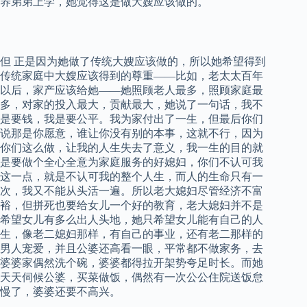
养弟弟上学，她觉得这是做大嫂应该做的。
但 正是因为她做了传统大嫂应该做的，所以她希望得到
传统家庭中大嫂应该得到的尊重——比如，老太太百年
以后，家产应该给她——她照顾老人最多，照顾家庭最
多，对家的投入最大，贡献最大，她说了一句话，我不
是要钱，我是要公平。我为家付出了一生，但最后你们
说那是你愿意，谁让你没有别的本事，这就不行，因为
你们这么做，让我的人生失去了意义，我一生的目的就
是要做个全心全意为家庭服务的好媳妇，你们不认可我
这一点，就是不认可我的整个人生，而人的生命只有一
次，我又不能从头活一遍。所以老大媳妇尽管经济不富
裕，但拼死也要给女儿一个好的教育，老大媳妇并不是
希望女儿有多么出人头地，她只希望女儿能有自己的人
生，像老二媳妇那样，有自己的事业，还有老二那样的
男人宠爱，并且公婆还高看一眼，平常都不做家务，去
婆婆家偶然洗个碗，婆婆都得拉开架势夸足时长。而她
天天伺候公婆，买菜做饭，偶然有一次公公住院送饭怠
慢了，婆婆还要不高兴。