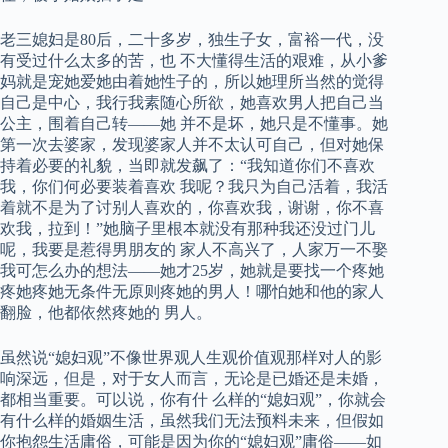
老三媳妇是80后，二十多岁，独生子女，富裕一代，没
有受过什么太多的苦，也 不大懂得生活的艰难，从小爹
妈就是宠她爱她由着她性子的，所以她理所当然的觉得
自己是中心，我行我素随心所欲，她喜欢男人把自己当
公主，围着自己转——她 并不是坏，她只是不懂事。她
第一次去婆家，发现婆家人并不太认可自己，但对她保
持着必要的礼貌，当即就发飙了：“我知道你们不喜欢
我，你们何必要装着喜欢 我呢？我只为自己活着，我活
着就不是为了讨别人喜欢的，你喜欢我，谢谢，你不喜
欢我，拉到！”她脑子里根本就没有那种我还没过门儿
呢，我要是惹得男朋友的 家人不高兴了，人家万一不娶
我可怎么办的想法——她才25岁，她就是要找一个疼她
疼她疼她无条件无原则疼她的男人！哪怕她和他的家人
翻脸，他都依然疼她的 男人。
虽然说“媳妇观”不像世界观人生观价值观那样对人的影
响深远，但是，对于女人而言，无论是已婚还是未婚，
都相当重要。可以说，你有什 么样的“媳妇观”，你就会
有什么样的婚姻生活，虽然我们无法预料未来，但假如
你抱怨生活庸俗，可能是因为你的“媳妇观”庸俗——如