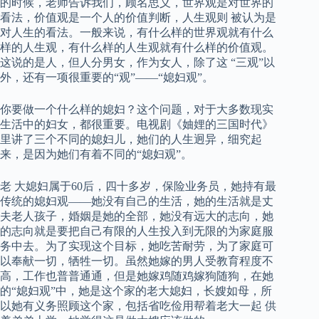
的时候，老师告诉我们，顾名思义，世界观是对世界的
看法，价值观是一个人的价值判断，人生观则 被认为是
对人生的看法。一般来说，有什么样的世界观就有什么
样的人生观，有什么样的人生观就有什么样的价值观。
这说的是人，但人分男女，作为女人，除了这 “三观”以
外，还有一项很重要的“观”——“媳妇观”。
你要做一个什么样的媳妇？这个问题，对于大多数现实
生活中的妇女，都很重要。电视剧《妯娌的三国时代》
里讲了三个不同的媳妇儿，她们的人生迥异，细究起
来，是因为她们有着不同的“媳妇观”。
老 大媳妇属于60后，四十多岁，保险业务员，她持有最
传统的媳妇观——她没有自己的生活，她的生活就是丈
夫老人孩子，婚姻是她的全部，她没有远大的志向，她
的志向就是要把自己有限的人生投入到无限的为家庭服
务中去。为了实现这个目标，她吃苦耐劳，为了家庭可
以奉献一切，牺牲一切。虽然她嫁的男人受教育程度不
高，工作也普普通通，但是她嫁鸡随鸡嫁狗随狗，在她
的“媳妇观”中，她是这个家的老大媳妇，长嫂如母，所
以她有义务照顾这个家，包括省吃俭用帮着老大一起 供