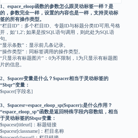
1、espace_eloop函数的参数怎么跟灵动标签一样？是
的，参数完全一样，设置的内容也是一样，支持灵动标
签的所有操作类型。
“栏目ID”：多个栏目ID、专题ID与标题分类ID可用,号格
开，如’1,2′; 如果是按SQL语句调用，则此处为SQL语
句。
“显示条数”：显示前几条记录。
“操作类型”：同标签调用的操作类型。
“只显示有标题图片”：0为不限制，1为只显示有标题图
片的信息。
2、$spacer变量是什么？$spacer相当于灵动标签的
“$bqr”变量：
$spacer[字段名]
3、$spacesr=espace_eloop_sp($spacer);是什么作用？
“espace_eloop_sp”函数是返回特殊字段内容数组，相当
于灵动标签的$bqsr变量：
$spacesr[titleurl]：标题链接
$spacesr[classname]：栏目名称
$spacesr[classurl]：栏目链接