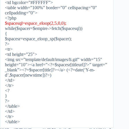
<td bgcolor=”#FFFFFF”>
<table width=”100%” border=”0″ cellspacing=”0″
cellpadding=”0″>
<?php
$spacesql=espace_eloop(2,5,0,0);
while($spacer=$empire->fetch($spacesql))
{
$spacesr=espace_eloop_sp($spacer);
?>
<tr>
<td height=”25″>
<img src=”template/default/images/li.gif” width=”15″
height=”10″><a href=”<?=$spacesr[titleurl]?>” target=”
_blank”><?=$spacer[title]?></a> (<?=date(‘Y-m-
d’,$spacer[newstime])?>)
</td>
</tr>
<?
}
?>
</table>
</td>
</tr>
</table>