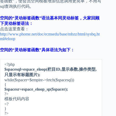
签函数”，使会员空间模板增加信息调用更简单，不用写
sql查询执行代码。
空间的“灵动标签函数”语法基本同灵动标签，大家回顾
下灵动标签语法：
点击这里查看：
http://www.phome.net/doc/ecmsedu/base/mbzz/html/sysbq.ht
ml#eloop
空间的“灵动标签函数”具体语法为如下：
<?php
$spacesql=espace_eloop(栏目ID,显示条数,操作类型,
只显示有标题图片);
while($spacer=$empire->fetch($spacesql))
{
$spacesr=espace_eloop_sp($spacer);
?>
模板代码内容
<?
}
?>