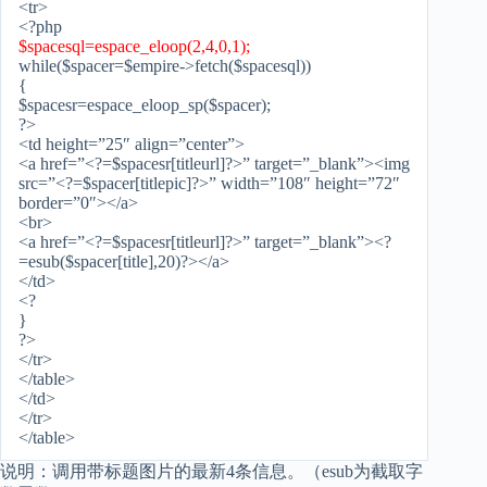
<tr>
<?php
$spacesql=espace_eloop(2,4,0,1);
while($spacer=$empire->fetch($spacesql))
{
$spacesr=espace_eloop_sp($spacer);
?>
<td height=”25″ align=”center”>
<a href=”<?=$spacesr[titleurl]?>” target=”_blank”><img
src=”<?=$spacer[titlepic]?>” width=”108″ height=”72″
border=”0″></a>
<br>
<a href=”<?=$spacesr[titleurl]?>” target=”_blank”><?
=esub($spacer[title],20)?></a>
</td>
<?
}
?>
</tr>
</table>
</td>
</tr>
</table>
说明：调用带标题图片的最新4条信息。（esub为截取字