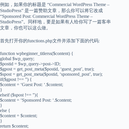
例如，如果你的标题是 “Commercial WordPress Theme –
StudioPress” 是一篇赞助文章，那么你可以将它改成
“Sponsored Post: Commercial WordPress Theme –
StudioPress”。同样地，要是如果有人给你写了一篇客串
文章，你也可以这么做。
首先打开你的functions.php文件并添加下面的代码:
function wpbeginner_titlerss($content) {
global $wp_query;
$postid = $wp_query->post->ID;
$gpost = get_post_meta($postid, ‘guest_post’, true);
$spost = get_post_meta($postid, ‘sponsored_post’, true);
if($gpost !== ”) {
$content = ‘Guest Post: ‘.$content;
}
elseif ($spost !== ”){
$content = ‘Sponsored Post: ‘.$content;
}
else {
$content = $content;
}
return $content;