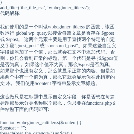
}
add_filter(‘the_title_rss’, ‘wpbeginner_titlerss’);
代码解释:
我们使用的是一个叫做wpbeginner_titlerss 的函数，该函
数运行 global wp_query以搜索每篇文章是否存在 $gpost
或 $spost。 这两个元素主要是用于查找两个特定的自定
义字段“guest_post” 或“sponsored_post”。如果这些自定义
字段被添加了一个值，那么就会在文本中添加代码。否
则，你只会看到正常的标题。第一个代码是寻 找$gpos值
是否为真， 如果这个值不为真，那么$spost是否为真。
如果那个也没有定义，那么就显示正常的内容。但是如
果两个中有一个值为真，那么它就会显示你在此指定的
文 本。我们使用$content 字符串显示文章标题。
这么做只是在标题中显示自定义字段，你是否想在每篇
标题那显示分类名称呢？那么，你只要在functions.php文
件粘贴下面的代码即可:
function wpbeginner_cattitlerss($content) {
$postcat = “”;
foreach((get_the_category()) as $cat) {