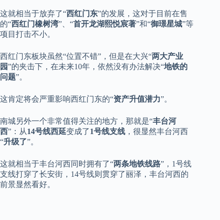
这就相当于放弃了“
西红门东
”的发展，这对于目前在售
的“
西红门橡树湾
”、“
首开龙湖熙悦宸著
”和“
御璟星城
”等
项目打击不小。
西红门东板块虽然“位置不错”，但是在大兴“
两大产业
园
”的夹击下，在未来10年，依然没有办法解决“
地铁的
问题
”。
这肯定将会严重影响西红门东的“
资产升值潜力
”。
南城另外一个非常值得关注的地方，那就是“
丰台河
西
”：从
14号线西延
变成了
1号线支线
，很显然丰台河西
“
升级了
”。
这就相当于丰台河西同时拥有了“
两条地铁线路
”，1号线
支线打穿了长安街，14号线则贯穿了丽泽，丰台河西的
前景显然看好。