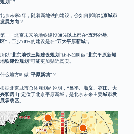
规划
”？
北京
未来5年
，随着新地铁的建设，会如何影响
北京城市
发展方向
？
第一：北京未来的地铁建设
80%以上
都在“
五环外地
区
”，至少
70%
的建设是在“
五大平原新城
”。
所以“
北京地铁三期建设规划
”还不如叫做“
北京平原新城
地铁建设规划
”可能更加贴近真实。
什么地方叫做“
平原新城
”？
根据北京城市总体规划的说明，“
昌平、顺义、亦庄、大
兴和房山
”定位于北京平原新城，是北京未来主要
城市发
展承载区
。