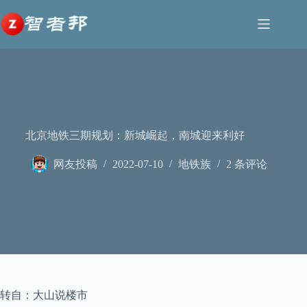
跳
至
内
容
北京地铁三期规划：新城崛起，南城迎来利好
网友投稿
2022-07-10
地铁族
2 条评论
转自：大山说楼市