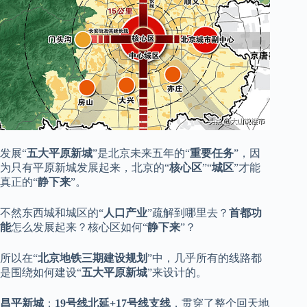
发展“
五大平原新城
”是北京未来五年的“
重要任务
”，因
为只有平原新城发展起来，北京的“
核心区
”“
城区
”才能
真正的“
静下来
”。
不然东西城和城区的“
人口产业
”疏解到哪里去？
首都功
能
怎么发展起来？核心区如何“
静下来
”？
所以在“
北京地铁三期建设规划
”中，几乎所有的线路都
是围绕如何建设“
五大平原新城
”来设计的。
昌平新城
：
19号线北延+17号线支线
，贯穿了整个回天地