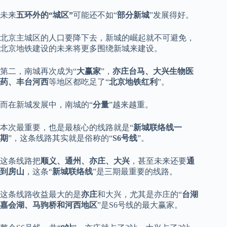
未来
五环外的“城区”
可能还不如“
部分新城
”发展得好。
北京主城区的人口要降下去，新城的崛起就不可避免，
北京地铁建设的未来将更多围绕新城来建设。
第二，南城再次成为“
大赢家
”，
亦庄台马、大兴生物医
药、丰台河西
等地区都吃足了“
北京地铁红利
”。
而在新城发展中，南城的“
分量
”越来越重。
本次最重要，也是最核心的线路就是“
新城联络线一
期
”，这条线路其实就是俗称的“
S6号线
”。
这条线路把
顺义、通州、亦庄、大兴
，甚至未来还要
通
到房山
，这条“
新城联络线
”是三期最重要的线路。
这条线路收益最大的是
亦庄
和大兴，尤其是亦庄的“
台湖
嘉会湖、马驹桥和河西地区
”是S6号线的最大赢家。