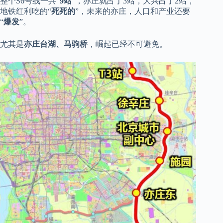
整个S6号线一共“
9站
”，亦庄就占了3站，大兴占了2站，
地铁红利吃的“
死死的
”，未来的亦庄，人口和产业还要
“
爆发
”。
尤其是
亦庄台湖、马驹桥
，崛起已经不可避免。